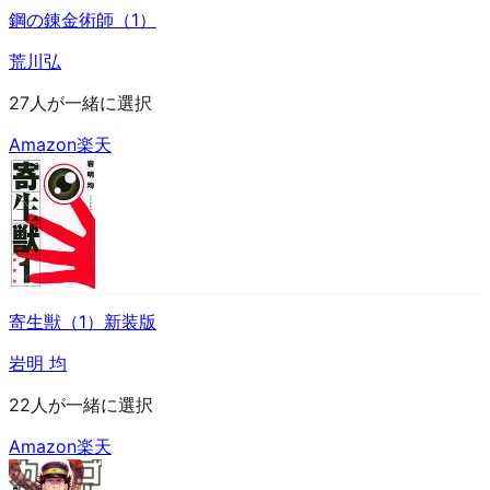
鋼の錬金術師（1）
荒川弘
27人が一緒に選択
Amazon
楽天
寄生獣（1）新装版
岩明 均
22人が一緒に選択
Amazon
楽天