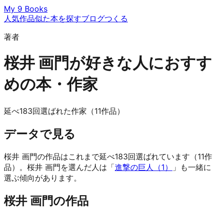
My 9 Books
人気作品
似た本を探す
ブログ
つくる
著者
桜井 画門が好きな人におすす
めの本・作家
延べ183回選ばれた作家（11作品）
データで見る
桜井 画門の作品はこれまで延べ183回選ばれています（11作
品）。桜井 画門を選んだ人は「
進撃の巨人（1）
」も一緒に
選ぶ傾向があります。
桜井 画門の作品