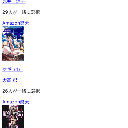
九井 諒子
29人が一緒に選択
Amazon
楽天
マギ（1）
大高 忍
26人が一緒に選択
Amazon
楽天