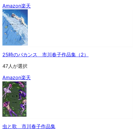
Amazon
楽天
25時のバカンス 市川春子作品集（2）
47人が選択
Amazon
楽天
虫と歌 市川春子作品集