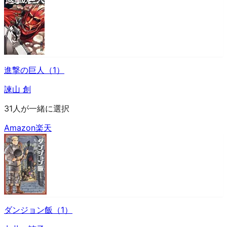
進撃の巨人（1）
諫山 創
31人が一緒に選択
Amazon
楽天
ダンジョン飯（1）