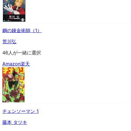
鋼の錬金術師（1）
荒川弘
46人が一緒に選択
Amazon
楽天
チェンソーマン 1
藤本 タツキ