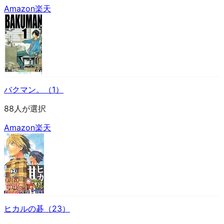
Amazon
楽天
バクマン。（1）
88人が選択
Amazon
楽天
ヒカルの碁（23）