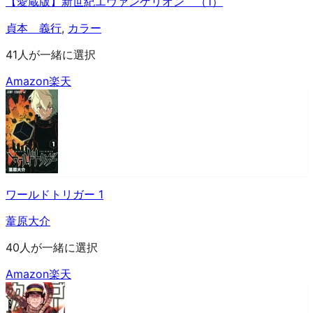
【愛蔵版】新世紀エヴァンゲリオン （1）
貞本 義行
,
カラー
41人が一緒に選択
Amazon
楽天
ワールドトリガー 1
葦原大介
40人が一緒に選択
Amazon
楽天