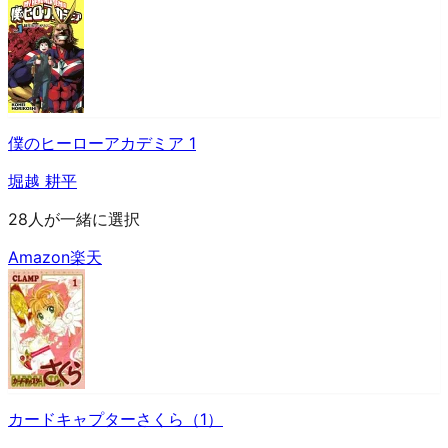
僕のヒーローアカデミア 1
堀越 耕平
28人が一緒に選択
Amazon
楽天
カードキャプターさくら（1）