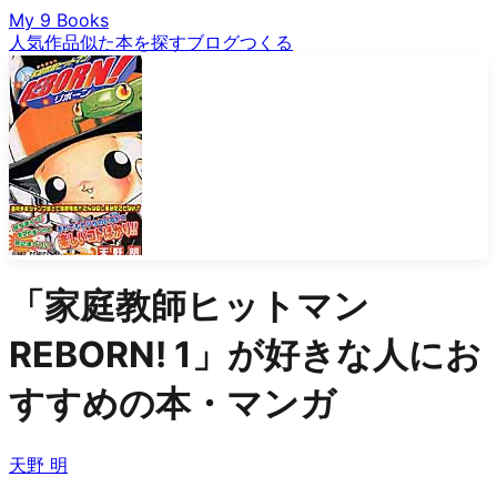
My 9 Books
人気作品
似た本を探す
ブログ
つくる
「
家庭教師ヒットマン
REBORN! 1
」が好きな人にお
すすめの本・マンガ
天野 明