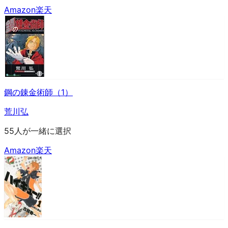
Amazon
楽天
鋼の錬金術師（1）
荒川弘
55人が一緒に選択
Amazon
楽天