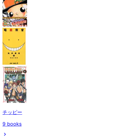
チッピー
9
books