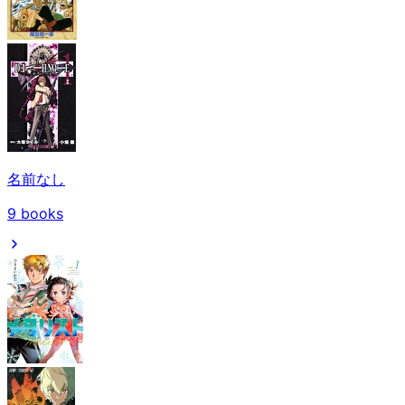
名前なし
9
books