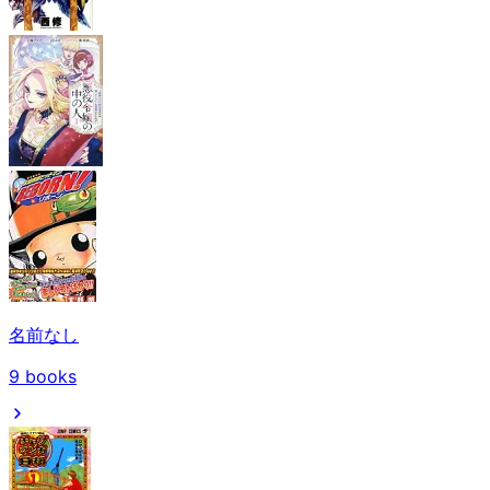
名前なし
9
books