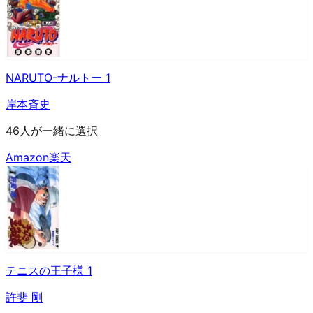
NARUTO-ナルトー 1
岸本斉史
46人が一緒に選択
Amazon
楽天
テニスの王子様 1
許斐 剛