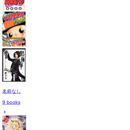
名前なし
9
books