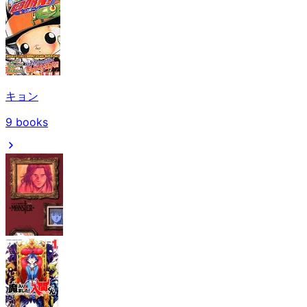
キョン
9
books