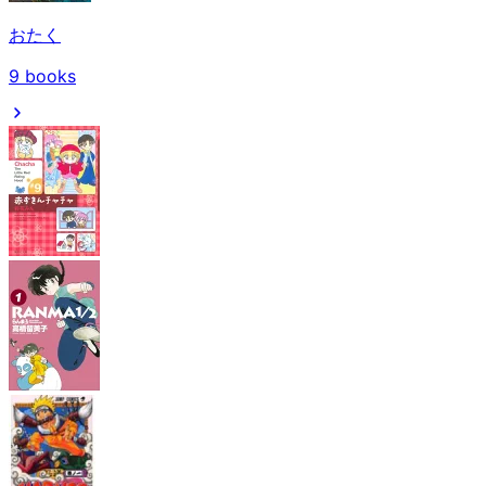
おたく
9
books