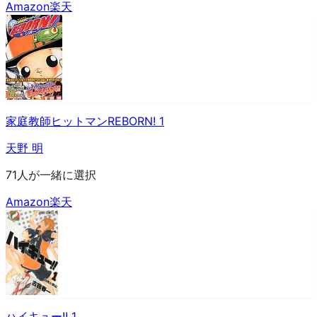
Amazon
楽天
家庭教師ヒットマンREBORN! 1
天野 明
71人が一緒に選択
Amazon
楽天
ハイキュー!! 1