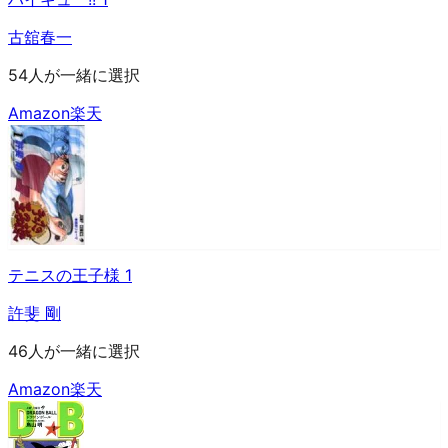
古舘春一
54人が一緒に選択
Amazon
楽天
テニスの王子様 1
許斐 剛
46人が一緒に選択
Amazon
楽天