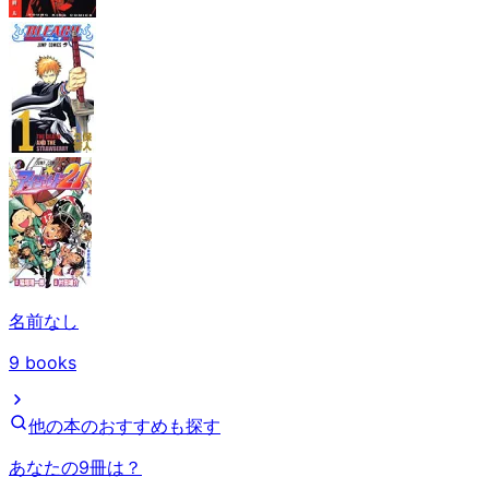
名前なし
9
books
他の本のおすすめも探す
あなたの9冊は？