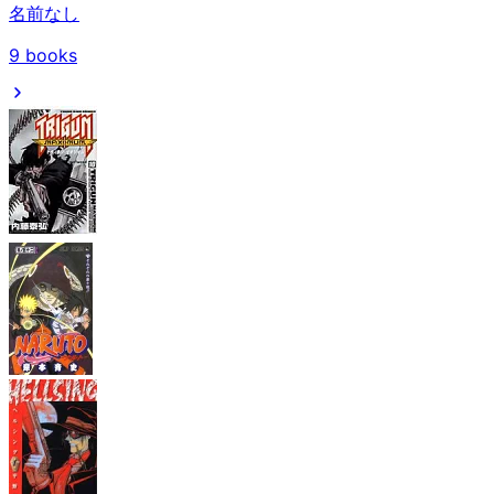
名前なし
9
books