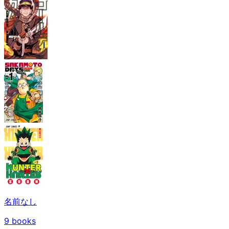
名前なし
9
books