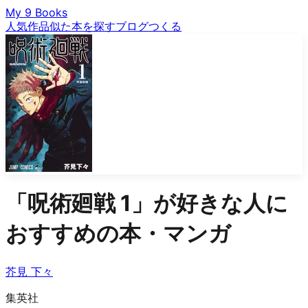
My 9 Books
人気作品
似た本を探す
ブログ
つくる
「
呪術廻戦 1
」が好きな人に
おすすめの本・マンガ
芥見 下々
集英社