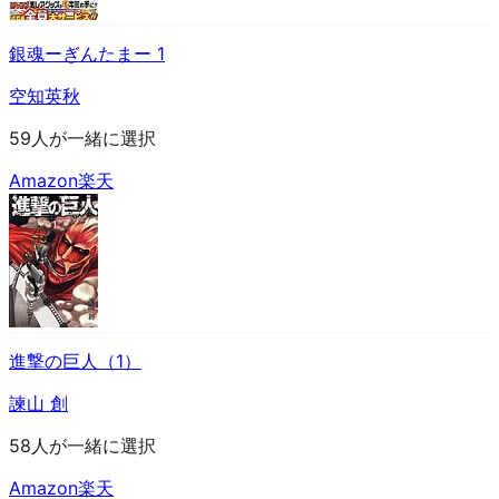
銀魂ーぎんたまー 1
空知英秋
59人が一緒に選択
Amazon
楽天
進撃の巨人（1）
諫山 創
58人が一緒に選択
Amazon
楽天