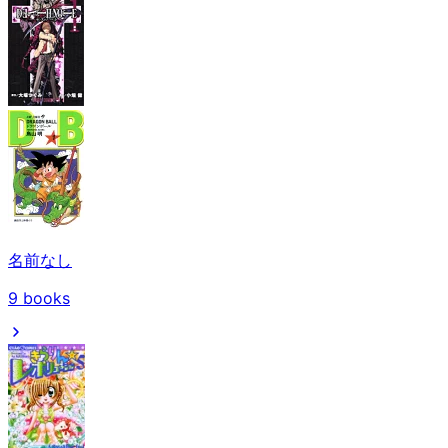
名前なし
9
books