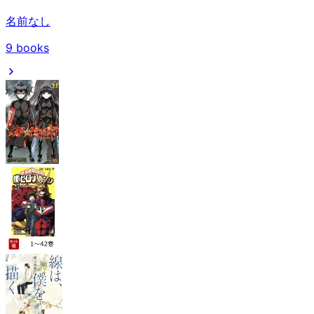
名前なし
9
books