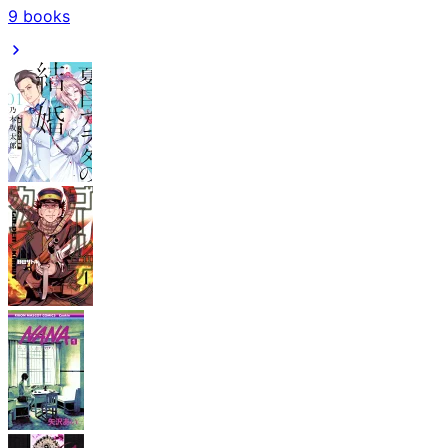
9
books