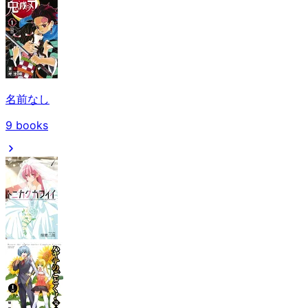
名前なし
9
books