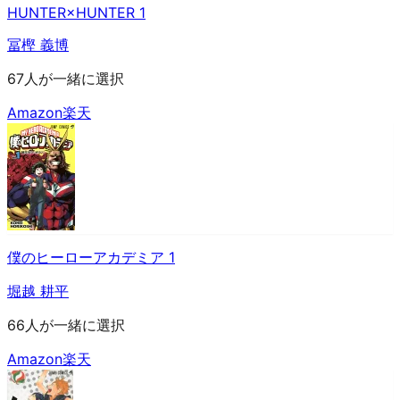
HUNTER×HUNTER 1
冨樫 義博
67人が一緒に選択
Amazon
楽天
僕のヒーローアカデミア 1
堀越 耕平
66人が一緒に選択
Amazon
楽天