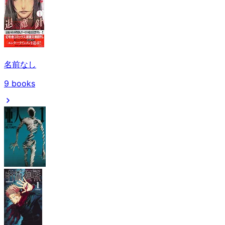
名前なし
9
books