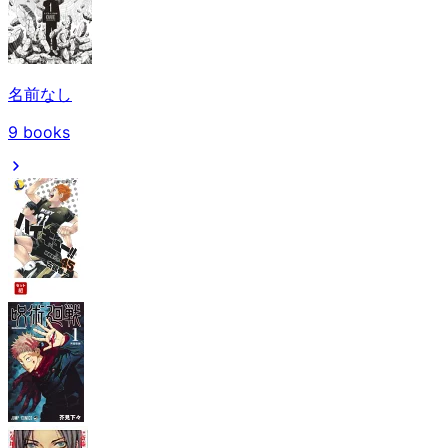
名前なし
9
books