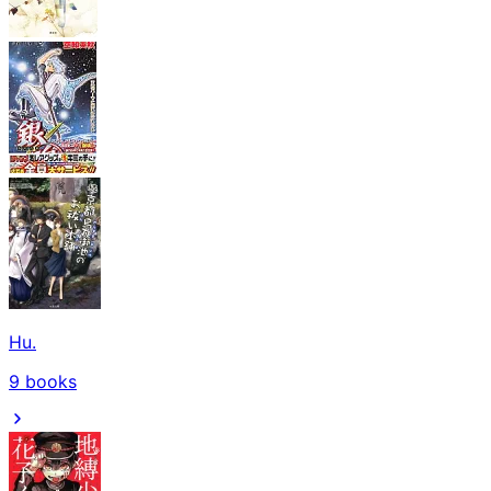
Hu.
9
books