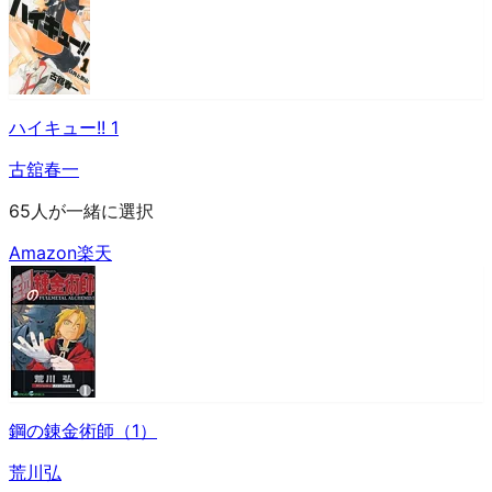
ハイキュー!! 1
古舘春一
65人が一緒に選択
Amazon
楽天
鋼の錬金術師（1）
荒川弘