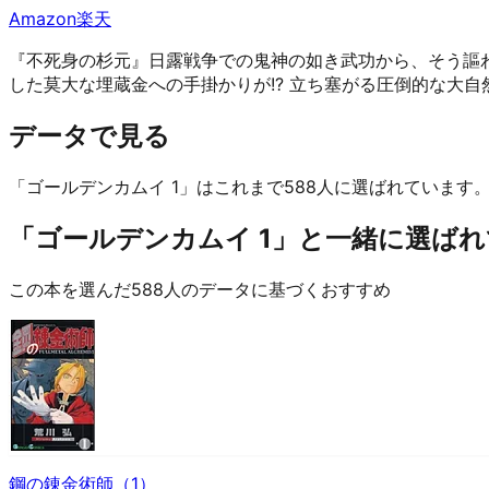
Amazon
楽天
『不死身の杉元』日露戦争での鬼神の如き武功から、そう謳
した莫大な埋蔵金への手掛かりが!? 立ち塞がる圧倒的な大自
データで見る
「ゴールデンカムイ 1」はこれまで588人に選ばれています
「ゴールデンカムイ 1」と一緒に選ばれて
この本を選んだ588人のデータに基づくおすすめ
鋼の錬金術師（1）