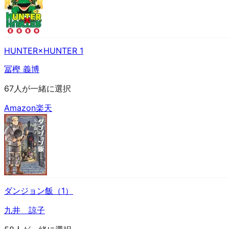
HUNTER×HUNTER 1
冨樫 義博
67人が一緒に選択
Amazon
楽天
ダンジョン飯（1）
九井 諒子