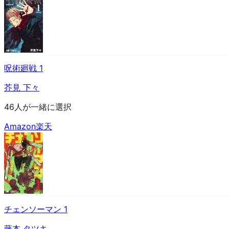
呪術廻戦 1
芥見 下々
46人が一緒に選択
Amazon
楽天
チェンソーマン 1
藤本 タツキ