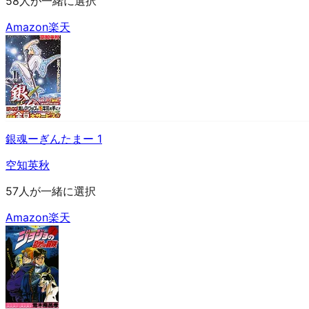
58人が一緒に選択
Amazon
楽天
銀魂ーぎんたまー 1
空知英秋
57人が一緒に選択
Amazon
楽天