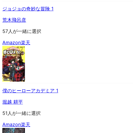
ジョジョの奇妙な冒険 1
荒木飛呂彦
57人が一緒に選択
Amazon
楽天
僕のヒーローアカデミア 1
堀越 耕平
51人が一緒に選択
Amazon
楽天