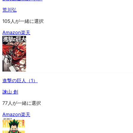
荒川弘
105人が一緒に選択
Amazon
楽天
進撃の巨人（1）
諫山 創
77人が一緒に選択
Amazon
楽天