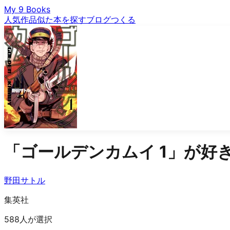
My 9 Books
人気作品
似た本を探す
ブログ
つくる
「
ゴールデンカムイ 1
」が好
野田サトル
集英社
588人が選択