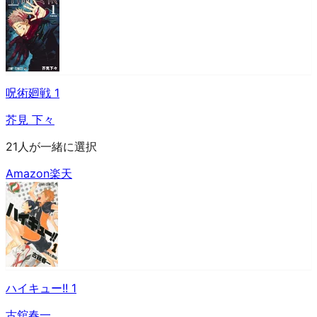
呪術廻戦 1
芥見 下々
21人が一緒に選択
Amazon
楽天
ハイキュー!! 1
古舘春一