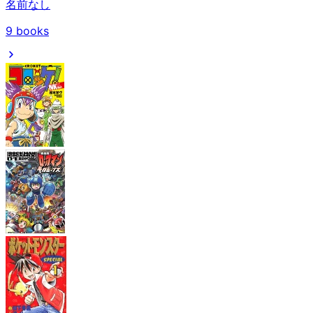
名前なし
9
books