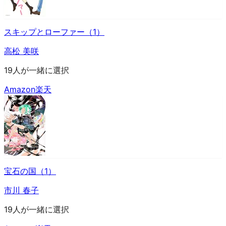
スキップとローファー（1）
高松 美咲
19人が一緒に選択
Amazon
楽天
宝石の国（1）
市川 春子
19人が一緒に選択