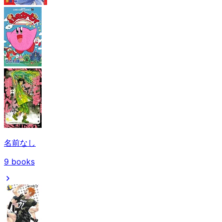
名前なし
9
books