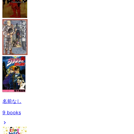
名前なし
9
books