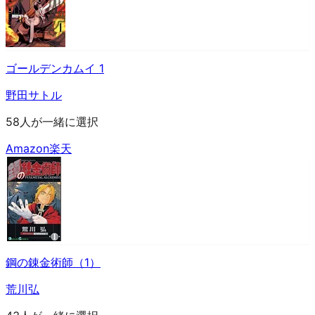
ゴールデンカムイ 1
野田サトル
58人が一緒に選択
Amazon
楽天
鋼の錬金術師（1）
荒川弘