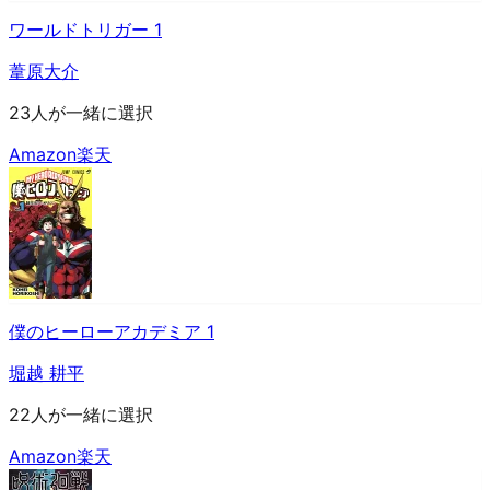
ワールドトリガー 1
葦原大介
23人が一緒に選択
Amazon
楽天
僕のヒーローアカデミア 1
堀越 耕平
22人が一緒に選択
Amazon
楽天