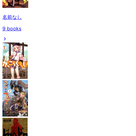
名前なし
9
books