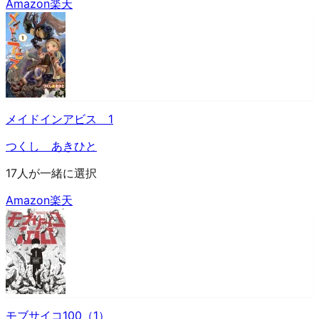
Amazon
楽天
メイドインアビス 1
つくし あきひと
17人が一緒に選択
Amazon
楽天
モブサイコ100（1）