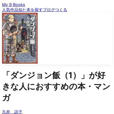
My 9 Books
人気作品
似た本を探す
ブログ
つくる
「
ダンジョン飯（1）
」が好
きな人におすすめの本・マン
ガ
九井 諒子