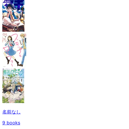
名前なし
9
books