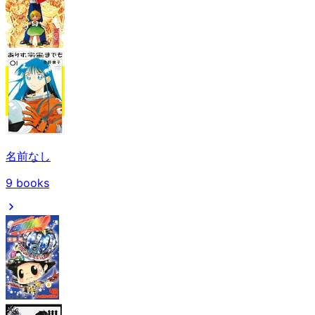
名前なし
9
books