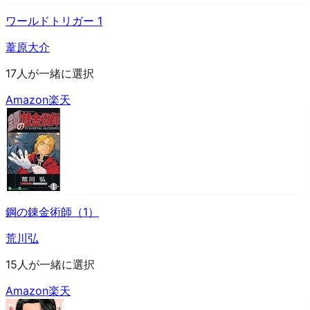
ワールドトリガー 1
葦原大介
17人が一緒に選択
Amazon
楽天
鋼の錬金術師（1）
荒川弘
15人が一緒に選択
Amazon
楽天