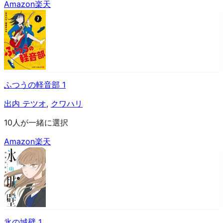
Amazon
楽天
ふつうの軽音部 1
出内 テツオ
,
クワハリ
10人が一緒に選択
Amazon
楽天
氷の城壁 1