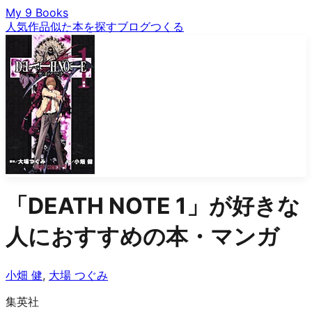
My 9 Books
人気作品
似た本を探す
ブログ
つくる
「
DEATH NOTE 1
」が好きな
人におすすめの本・マンガ
小畑 健
,
大場 つぐみ
集英社