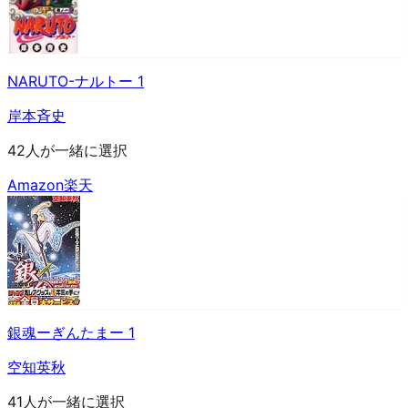
NARUTO-ナルトー 1
岸本斉史
42人が一緒に選択
Amazon
楽天
銀魂ーぎんたまー 1
空知英秋
41人が一緒に選択