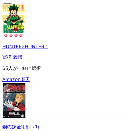
HUNTER×HUNTER 1
冨樫 義博
65人が一緒に選択
Amazon
楽天
鋼の錬金術師（1）