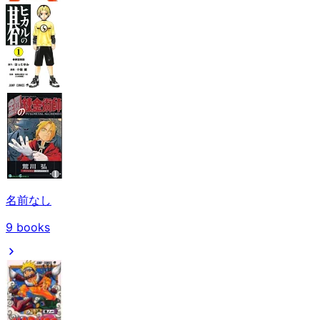
名前なし
9
books