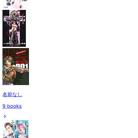
名前なし
9
books