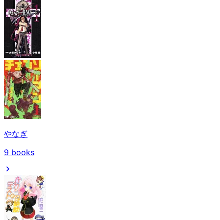
やなぎ
9
books