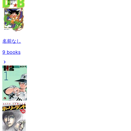
名前なし
9
books