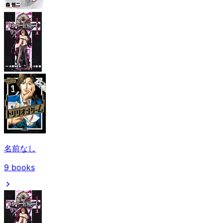
名前なし
9
books