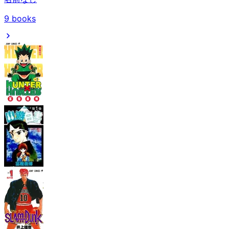
9
books