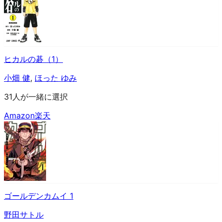
ヒカルの碁（1）
小畑 健
,
ほった ゆみ
31人が一緒に選択
Amazon
楽天
ゴールデンカムイ 1
野田サトル