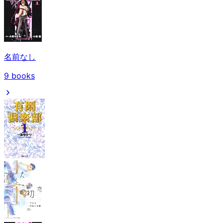
名前なし
9
books