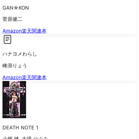
GAN☆KON
菅原健二
Amazon
楽天
関連本
ハナヨメわらし
峰浪りょう
Amazon
楽天
関連本
DEATH NOTE 1
小畑 健, 大場 つぐみ