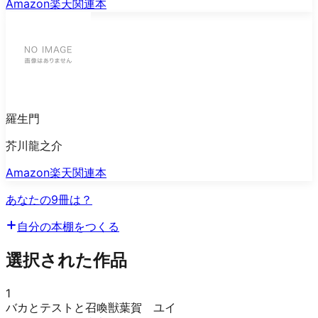
Amazon
楽天
関連本
羅生門
芥川龍之介
Amazon
楽天
関連本
あなたの9冊は？
自分の本棚をつくる
選択された作品
1
バカとテストと召喚獣
葉賀 ユイ