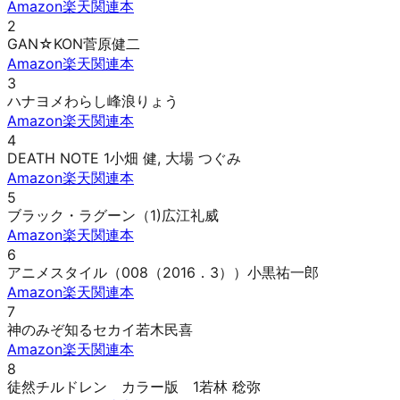
Amazon
楽天
関連本
2
GAN☆KON
菅原健二
Amazon
楽天
関連本
3
ハナヨメわらし
峰浪りょう
Amazon
楽天
関連本
4
DEATH NOTE 1
小畑 健, 大場 つぐみ
Amazon
楽天
関連本
5
ブラック・ラグーン（1)
広江礼威
Amazon
楽天
関連本
6
アニメスタイル（008（2016．3））
小黒祐一郎
Amazon
楽天
関連本
7
神のみぞ知るセカイ
若木民喜
Amazon
楽天
関連本
8
徒然チルドレン カラー版 1
若林 稔弥