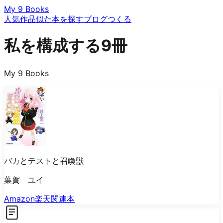
My 9 Books
人気作品
似た本を探す
ブログ
つくる
私を構成する9冊
My 9 Books
バカとテストと召喚獣
葉賀 ユイ
Amazon
楽天
関連本