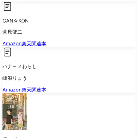
GAN☆KON
菅原健二
Amazon
楽天
関連本
ハナヨメわらし
峰浪りょう
Amazon
楽天
関連本