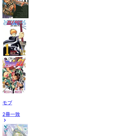
モブ
2冊一致