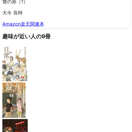
聲の形（1）
大今 良時
Amazon
楽天
関連本
趣味が近い人の9冊