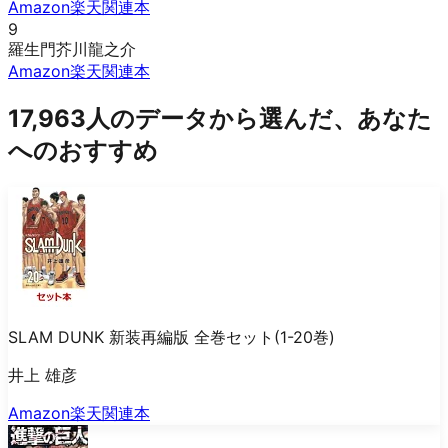
Amazon
楽天
関連本
9
羅生門
芥川龍之介
Amazon
楽天
関連本
17,963人のデータから選んだ、あなた
へのおすすめ
SLAM DUNK 新装再編版 全巻セット(1-20巻)
井上 雄彦
Amazon
楽天
関連本