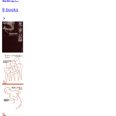
9
books