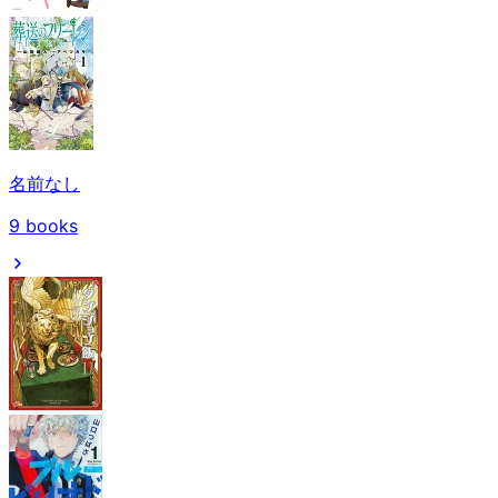
名前なし
9
books