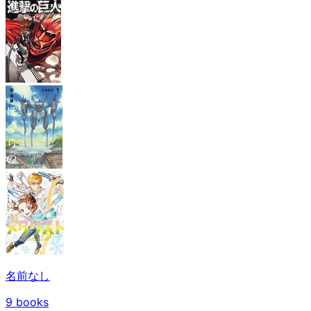
名前なし
9
books