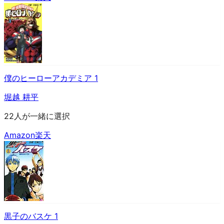
僕のヒーローアカデミア 1
堀越 耕平
22人が一緒に選択
Amazon
楽天
黒子のバスケ 1