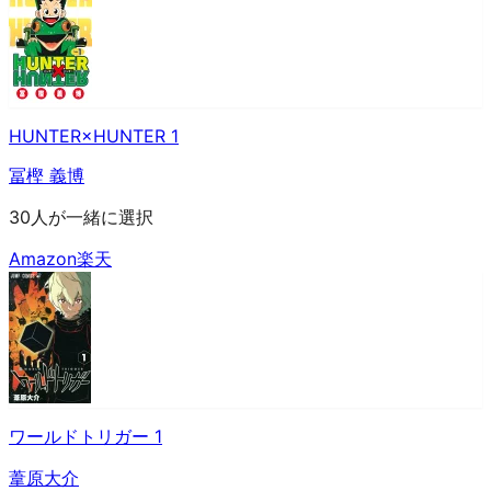
HUNTER×HUNTER 1
冨樫 義博
30人が一緒に選択
Amazon
楽天
ワールドトリガー 1
葦原大介