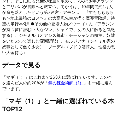
ン）。そこに眠る究極の秘宝を求めて、2人の少年アラジン
とアリババが冒険へと旅立つ。向かうは、10年間で約1万人
が命を落としたという第7迷宮・アモン…！ 『すももももも
も〜地上最強のヨメ〜』の大高忍先生が描く魔導冒険譚、待
望の単行本化!! ●その他の登場人物／ウーゴくん（アラジン
が持つ笛に潜む巨大なジン。シャイで、女の人に触ると気絶
する）、ジャミル（オアシス都市・チーシャンの領主。奴隷
をいたぶって楽しむ変態野郎）、モルジアナ（ジャミル家の
奴隷として働く少女）、ブーデル（ブドウ酒商人。性格の悪
い大金持ち）
データで見る
「マギ（1）」はこれまで263人に選ばれています。
この本
を選んだ人の約20%が「
鋼の錬金術師（1）
」も一緒に選ん
でいます。
「マギ（1）」と一緒に選ばれている本
TOP12