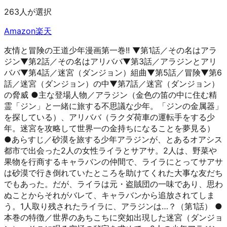
263人が選択
Amazon
楽天
友情と冒険の王道少年漫画第一巻!! ▼第1話／その名はアラ
ジン▼第2話／その名はアリババ▼第3話／アラジンとアリ
ババ▼第4話／迷宮（ダンジョン）組曲▼第5話／冒険▼第6
話／迷宮（ダンジョン）の中▼第7話／迷宮（ダンジョン）
の脅威 ●主な登場人物／アラジン（金色の笛の中に住む精
霊「ジン」と一緒に旅する不思議な少年。「ジンの金属器」
を探している）、アリババ（ラクダ荷車の運転手をする少
年。迷宮を攻略して世界一の金持ちになることを夢見る）
●あらすじ／砂漠を旅する少年アラジンが、とあるオアシス
都市で出会った2人の女性ライラとサアサ。2人は、野菜や
果物を行商するキャラバンの仲間で、ライラにとってサアサ
は砂漠で行き倒れていたところを助けてくれた大事な友だち
でもあった。だが、ライラは元・盗賊団の一味であり、思わ
ぬことからそれがバレて、キャラバンから追放されてしま
う。1人取り残されたライラに、アラジンは…？（第1話） ●
本巻の特徴／世界のあちこちに突如出現した迷宮（ダンジョ