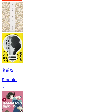
名前なし
9
books