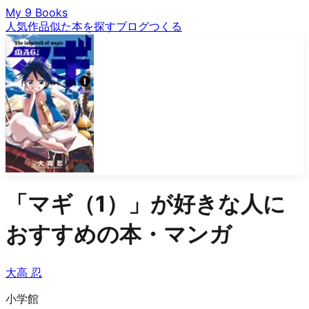
My 9 Books
人気作品
似た本を探す
ブログ
つくる
「
マギ（1）
」が好きな人に
おすすめの本・マンガ
大高 忍
小学館