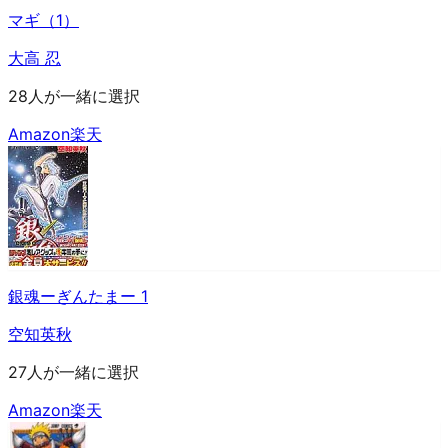
マギ（1）
大高 忍
28人が一緒に選択
Amazon
楽天
銀魂ーぎんたまー 1
空知英秋
27人が一緒に選択
Amazon
楽天