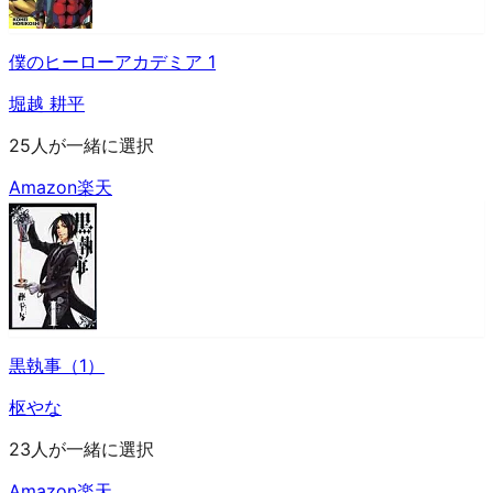
僕のヒーローアカデミア 1
堀越 耕平
25人が一緒に選択
Amazon
楽天
黒執事（1）
枢やな
23人が一緒に選択
Amazon
楽天