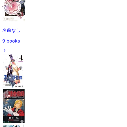
名前なし
9
books