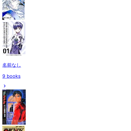
名前なし
9
books