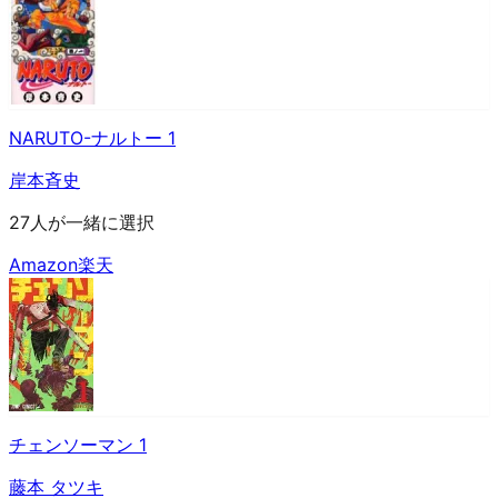
NARUTO-ナルトー 1
岸本斉史
27人が一緒に選択
Amazon
楽天
チェンソーマン 1
藤本 タツキ