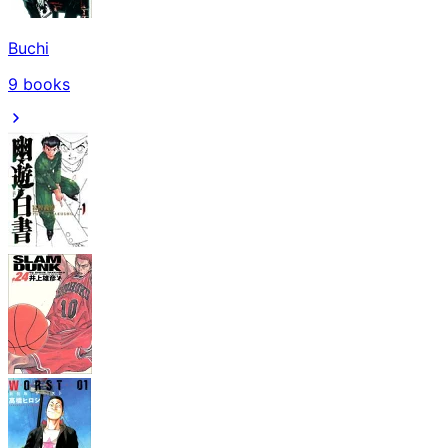
Buchi
9
books