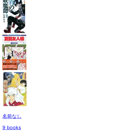
名前なし
9
books