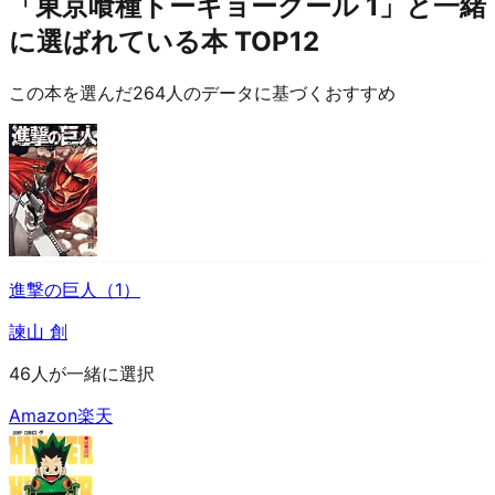
「東京喰種トーキョーグール 1」と一緒
に選ばれている本 TOP12
この本を選んだ264人のデータに基づくおすすめ
進撃の巨人（1）
諫山 創
46人が一緒に選択
Amazon
楽天