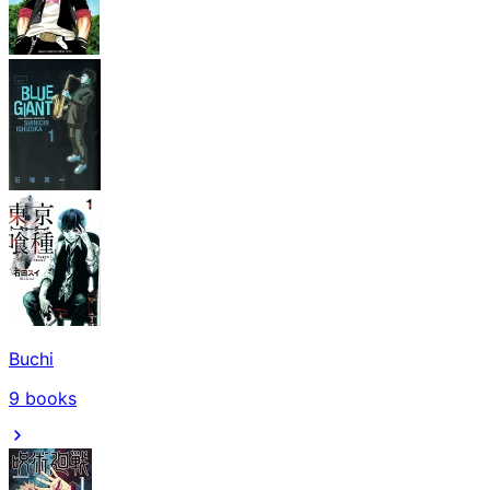
Buchi
9
books