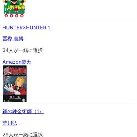
HUNTER×HUNTER 1
冨樫 義博
34人が一緒に選択
Amazon
楽天
鋼の錬金術師（1）
荒川弘
29人が一緒に選択