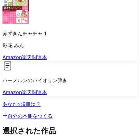
赤ずきんチャチャ 1
彩花 みん
Amazon
楽天
関連本
ハーメルンのバイオリン弾き
Amazon
楽天
関連本
あなたの9冊は？
自分の本棚をつくる
選択された作品