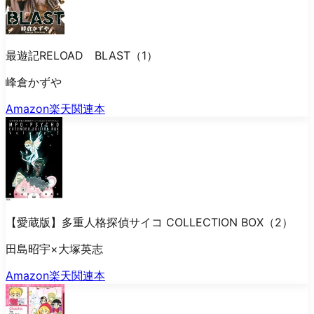
最遊記RELOAD BLAST（1）
峰倉かずや
Amazon
楽天
関連本
【愛蔵版】多重人格探偵サイコ COLLECTION BOX（2）
田島昭宇×大塚英志
Amazon
楽天
関連本