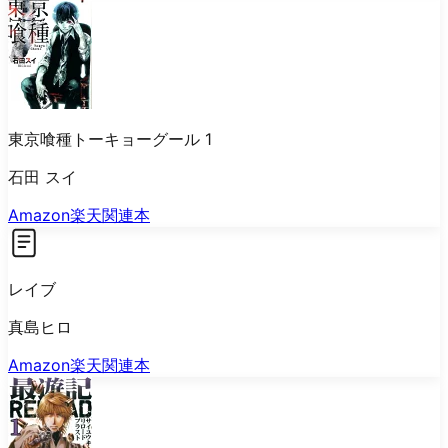
東京喰種トーキョーグール 1
石田 スイ
Amazon
楽天
関連本
レイブ
真島ヒロ
Amazon
楽天
関連本