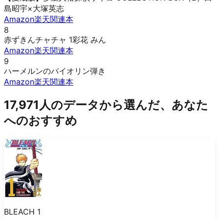
島昭宇×大塚英志
Amazon
楽天
関連本
8
赤ずきんチャチャ 1
彩花 みん
Amazon
楽天
関連本
9
ハーメルンのバイオリン弾き
Amazon
楽天
関連本
17,971人のデータから選んだ、あなた
へのおすすめ
BLEACH 1