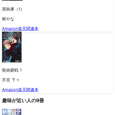
黒執事（1）
枢やな
Amazon
楽天
関連本
呪術廻戦 1
芥見 下々
Amazon
楽天
関連本
趣味が近い人の9冊