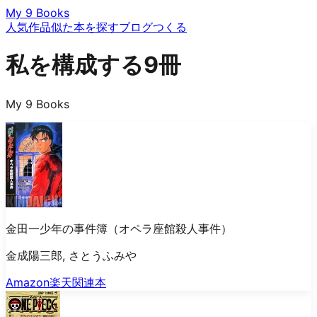
My 9 Books
人気作品
似た本を探す
ブログ
つくる
私を構成する9冊
My 9 Books
金田一少年の事件簿（オペラ座館殺人事件）
金成陽三郎, さとうふみや
Amazon
楽天
関連本