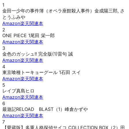
1
金田一少年の事件簿（オペラ座館殺人事件）
金成陽三郎, さ
とうふみや
Amazon
楽天
関連本
2
ONE PIECE 1
尾田 栄一郎
Amazon
楽天
関連本
3
金色のガッシュ!! 完全版(1)
雷句 誠
Amazon
楽天
関連本
4
東京喰種トーキョーグール 1
石田 スイ
Amazon
楽天
関連本
5
レイブ
真島ヒロ
Amazon
楽天
関連本
6
最遊記RELOAD BLAST（1）
峰倉かずや
Amazon
楽天
関連本
7
【愛蔵版】多重人格探偵サイコ COLLECTION BOX（2）
田