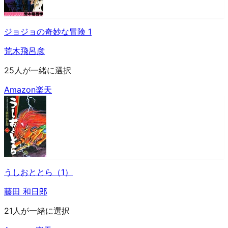
ジョジョの奇妙な冒険 1
荒木飛呂彦
25人が一緒に選択
Amazon
楽天
うしおととら（1）
藤田 和日郎
21人が一緒に選択