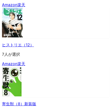
Amazon
楽天
ヒストリエ（12）
7人が選択
Amazon
楽天
寄生獣（8）新装版