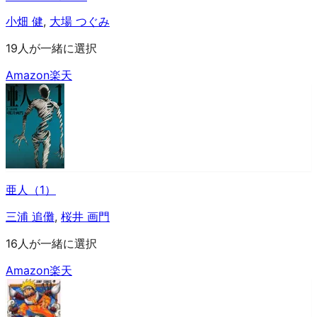
小畑 健
,
大場 つぐみ
19人が一緒に選択
Amazon
楽天
亜人（1）
三浦 追儺
,
桜井 画門
16人が一緒に選択
Amazon
楽天