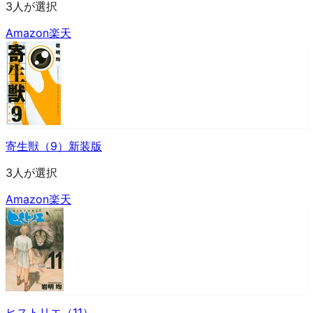
3人が選択
Amazon
楽天
寄生獣（9）新装版
3人が選択
Amazon
楽天
ヒストリエ（11）