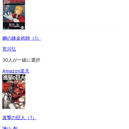
鋼の錬金術師（1）
荒川弘
30人が一緒に選択
Amazon
楽天
進撃の巨人（1）
諫山 創