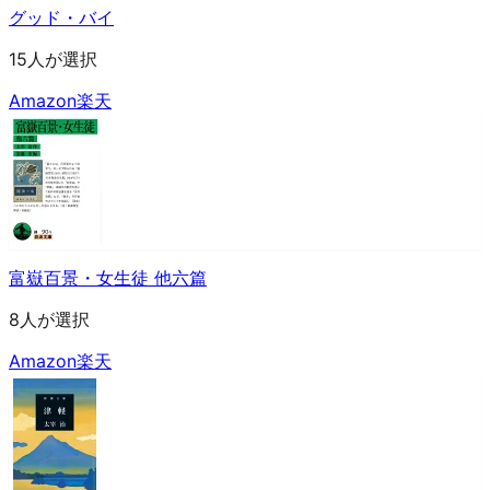
グッド・バイ
15人が選択
Amazon
楽天
富嶽百景・女生徒 他六篇
8人が選択
Amazon
楽天