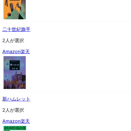
二十世紀旗手
2人が選択
Amazon
楽天
新ハムレット
2人が選択
Amazon
楽天