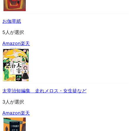
お伽草紙
5人が選択
Amazon
楽天
太宰治短編集 走れメロス・女生徒など
3人が選択
Amazon
楽天