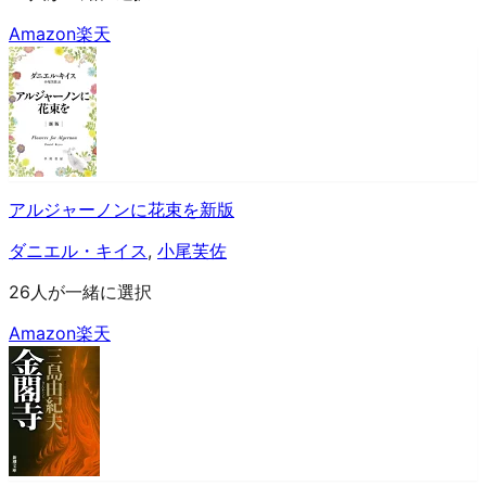
Amazon
楽天
アルジャーノンに花束を新版
ダニエル・キイス
,
小尾芙佐
26人が一緒に選択
Amazon
楽天