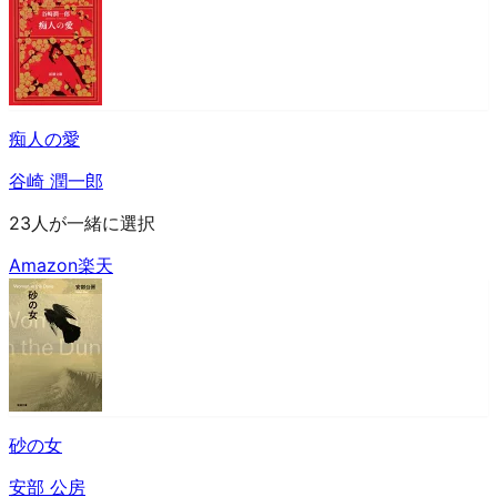
痴人の愛
谷崎 潤一郎
23人が一緒に選択
Amazon
楽天
砂の女
安部 公房