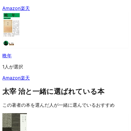
Amazon
楽天
晩年
1人が選択
Amazon
楽天
太宰 治と一緒に選ばれている本
この著者の本を選んだ人が一緒に選んでいるおすすめ