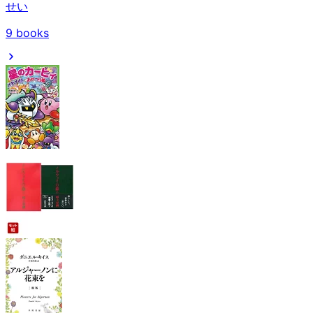
せい
9
books