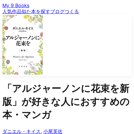
My 9 Books
人気作品
似た本を探す
ブログ
つくる
「
アルジャーノンに花束を新
版
」が好きな人におすすめの
本・マンガ
ダニエル・キイス
,
小尾芙佐