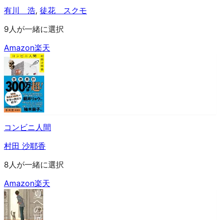
有川 浩
,
徒花 スクモ
9人が一緒に選択
Amazon
楽天
コンビニ人間
村田 沙耶香
8人が一緒に選択
Amazon
楽天