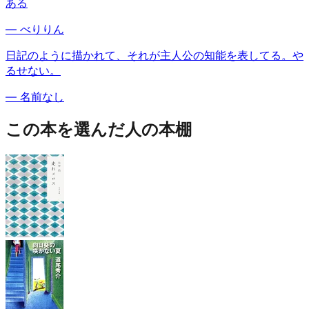
ある
—
べりりん
日記のように描かれて、それが主人公の知能を表してる。や
るせない。
—
名前なし
この本を選んだ人の本棚