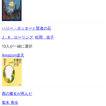
ハリー・ポッターと賢者の石
J．K．ローリング
,
松岡 佑子
13人が一緒に選択
Amazon
楽天
西の魔女が死んだ
梨木 香歩