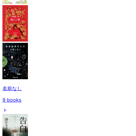
名前なし
9
books