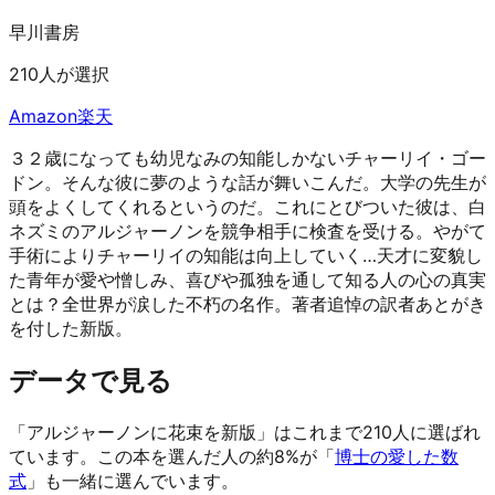
早川書房
210人が選択
Amazon
楽天
３２歳になっても幼児なみの知能しかないチャーリイ・ゴー
ドン。そんな彼に夢のような話が舞いこんだ。大学の先生が
頭をよくしてくれるというのだ。これにとびついた彼は、白
ネズミのアルジャーノンを競争相手に検査を受ける。やがて
手術によりチャーリイの知能は向上していく…天才に変貌し
た青年が愛や憎しみ、喜びや孤独を通して知る人の心の真実
とは？全世界が涙した不朽の名作。著者追悼の訳者あとがき
を付した新版。
データで見る
「アルジャーノンに花束を新版」はこれまで210人に選ばれ
ています。
この本を選んだ人の約8%が「
博士の愛した数
式
」も一緒に選んでいます。