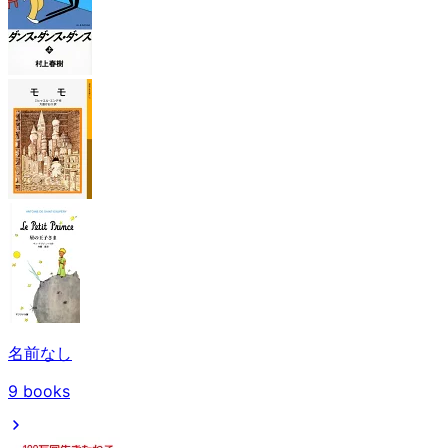
名前なし
9
books