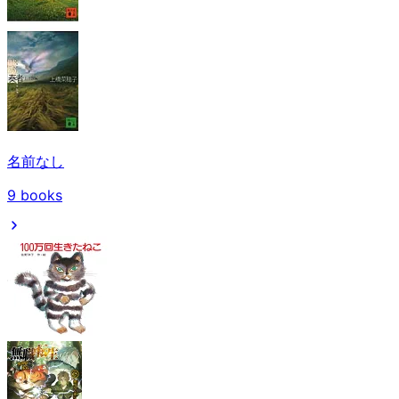
名前なし
9
books