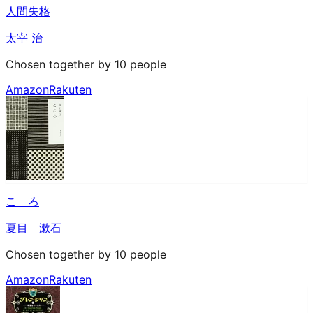
人間失格
太宰 治
Chosen together by 10 people
Amazon
Rakuten
こゝろ
夏目 漱石
Chosen together by 10 people
Amazon
Rakuten