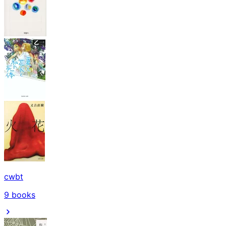
cwbt
9
books