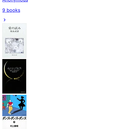
9
books