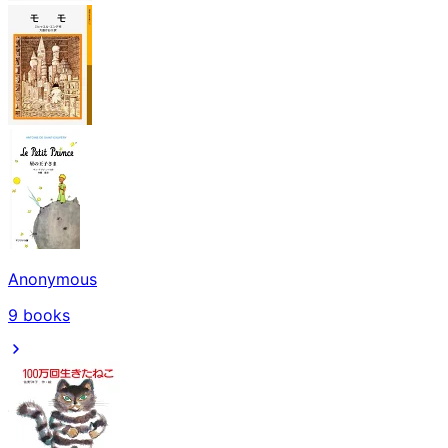
Anonymous
9
books