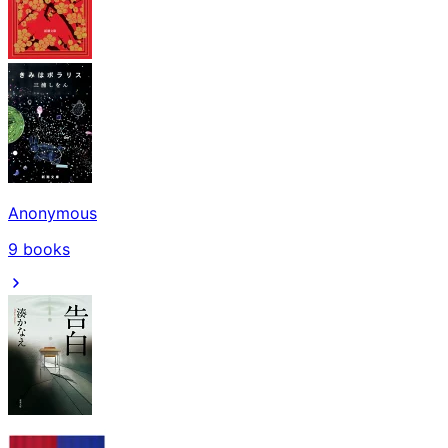
Anonymous
9
books