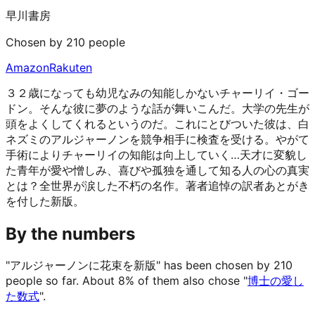
早川書房
Chosen by 210 people
Amazon
Rakuten
３２歳になっても幼児なみの知能しかないチャーリイ・ゴー
ドン。そんな彼に夢のような話が舞いこんだ。大学の先生が
頭をよくしてくれるというのだ。これにとびついた彼は、白
ネズミのアルジャーノンを競争相手に検査を受ける。やがて
手術によりチャーリイの知能は向上していく…天才に変貌し
た青年が愛や憎しみ、喜びや孤独を通して知る人の心の真実
とは？全世界が涙した不朽の名作。著者追悼の訳者あとがき
を付した新版。
By the numbers
"アルジャーノンに花束を新版" has been chosen by 210
people so far.
About 8% of them also chose "
博士の愛し
た数式
".