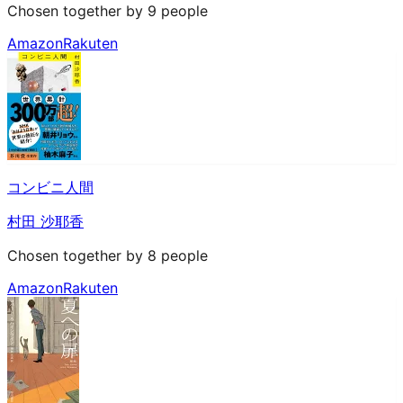
Chosen together by 9 people
Amazon
Rakuten
コンビニ人間
村田 沙耶香
Chosen together by 8 people
Amazon
Rakuten