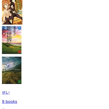
せい
9
books