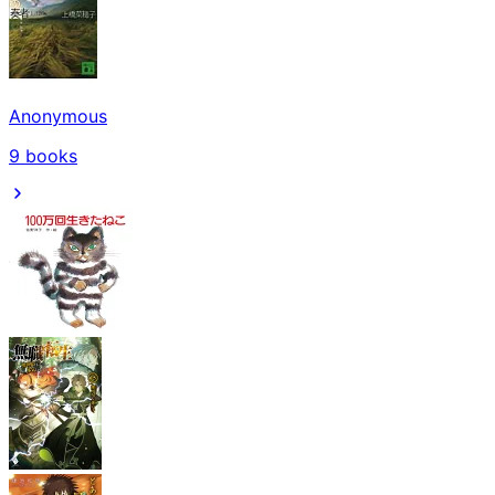
Anonymous
9
books