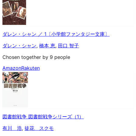
ダレン・シャン ／ 1〔小学館ファンタジー文庫〕
ダレン・シャン
,
橋本 恵
,
田口 智子
Chosen together by 9 people
Amazon
Rakuten
図書館戦争 図書館戦争シリーズ（1）
有川 浩
,
徒花 スクモ