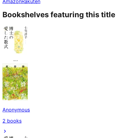
Amazon
Rakuten
Bookshelves featuring this title
Anonymous
2
books