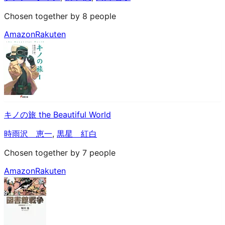
Chosen together by 8 people
Amazon
Rakuten
キノの旅 the Beautiful World
時雨沢 恵一
,
黒星 紅白
Chosen together by 7 people
Amazon
Rakuten