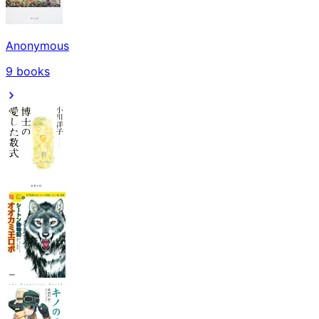
Anonymous
9
books