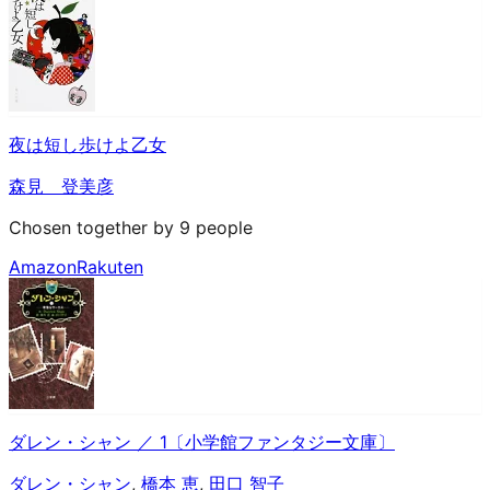
夜は短し歩けよ乙女
森見 登美彦
Chosen together by 9 people
Amazon
Rakuten
ダレン・シャン ／ 1〔小学館ファンタジー文庫〕
ダレン・シャン
,
橋本 恵
,
田口 智子