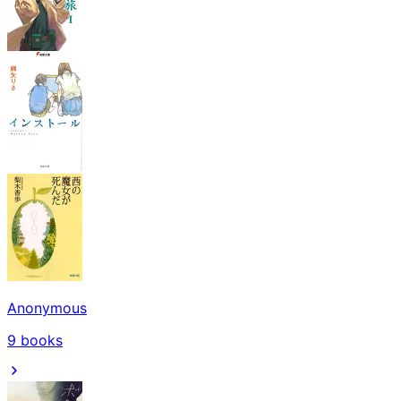
Anonymous
9
books