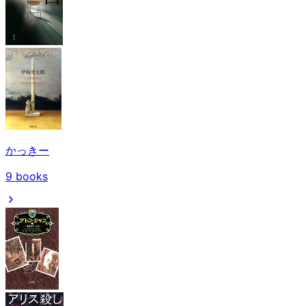
かっきー
9
books