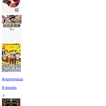
Anonymous
9
books