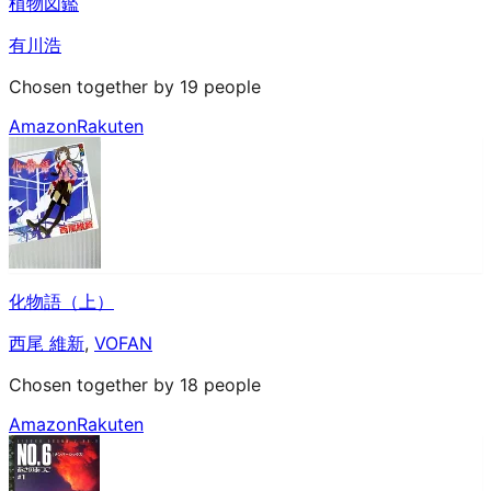
植物図鑑
有川浩
Chosen together by 19 people
Amazon
Rakuten
化物語（上）
西尾 維新
,
VOFAN
Chosen together by 18 people
Amazon
Rakuten