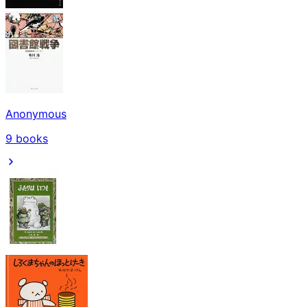
Anonymous
9
books