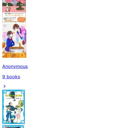
Anonymous
9
books