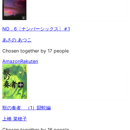
NO．6〔ナンバーシックス〕＃1
あさの あつこ
Chosen together by 17 people
Amazon
Rakuten
獣の奏者 （1）闘蛇編
上橋 菜穂子
Chosen together by 16 people