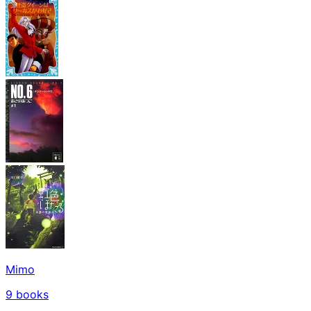
Mimo
9
books