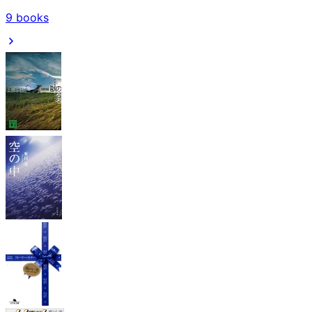
9
books