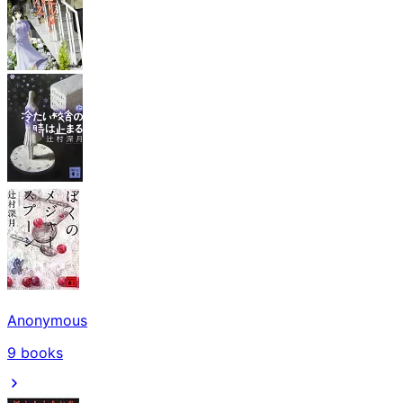
Anonymous
9
books