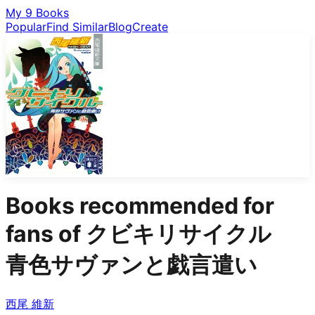
My 9 Books
Popular
Find Similar
Blog
Create
Books recommended for
fans of
クビキリサイクル
青色サヴァンと戯言遣い
西尾 維新