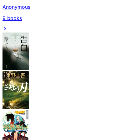
Anonymous
9
books