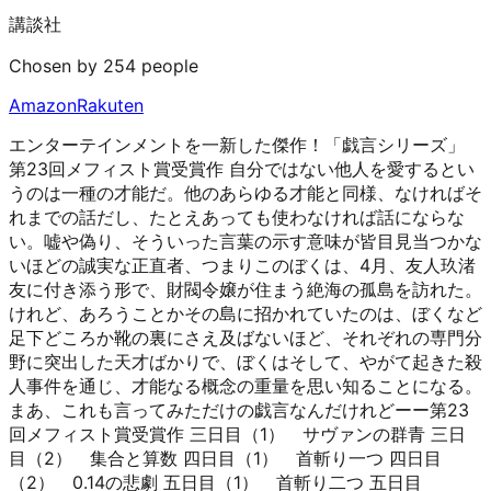
講談社
Chosen by 254 people
Amazon
Rakuten
エンターテインメントを一新した傑作！「戯言シリーズ」
第23回メフィスト賞受賞作 自分ではない他人を愛するとい
うのは一種の才能だ。他のあらゆる才能と同様、なければそ
れまでの話だし、たとえあっても使わなければ話にならな
い。嘘や偽り、そういった言葉の示す意味が皆目見当つかな
いほどの誠実な正直者、つまりこのぼくは、4月、友人玖渚
友に付き添う形で、財閥令嬢が住まう絶海の孤島を訪れた。
けれど、あろうことかその島に招かれていたのは、ぼくなど
足下どころか靴の裏にさえ及ばないほど、それぞれの専門分
野に突出した天才ばかりで、ぼくはそして、やがて起きた殺
人事件を通じ、才能なる概念の重量を思い知ることになる。
まあ、これも言ってみただけの戯言なんだけれどーー第23
回メフィスト賞受賞作 三日目（1） サヴァンの群青 三日
目（2） 集合と算数 四日目（1） 首斬り一つ 四日目
（2） 0.14の悲劇 五日目（1） 首斬り二つ 五日目