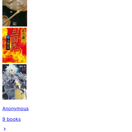
Anonymous
9
books