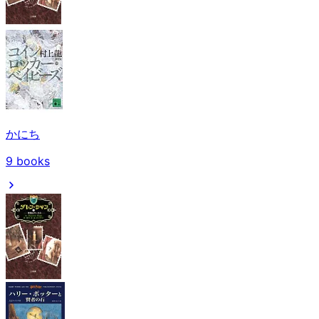
かにち
9
books