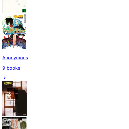
Anonymous
9
books