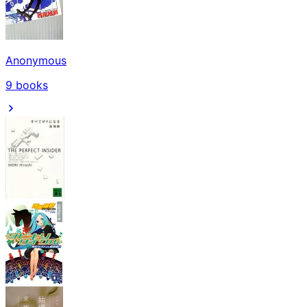
Anonymous
9
books