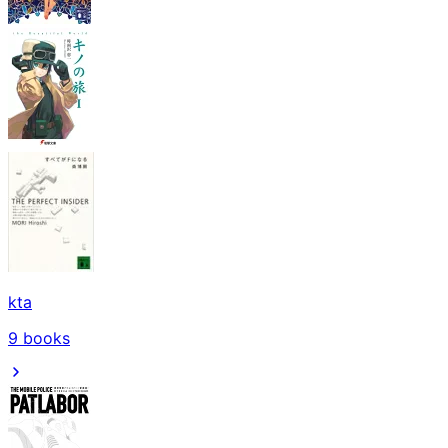
kta
9
books