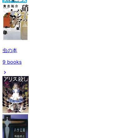
虫の本
9
books