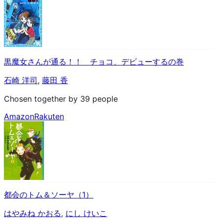
黒魔女さんが通る！！ チョコ、デビューするの巻
石崎 洋司
,
藤田 香
Chosen together by 39 people
Amazon
Rakuten
都会のトム＆ソーヤ（1）
はやみね かおる
,
にし けいこ