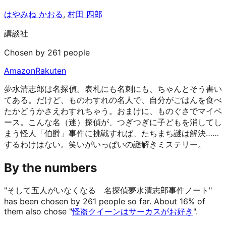
はやみね かおる
,
村田 四郎
講談社
Chosen by 261 people
Amazon
Rakuten
夢水清志郎は名探偵。表札にも名刺にも、ちゃんとそう書い
てある。だけど、ものわすれの名人で、自分がごはんを食べ
たかどうかさえわすれちゃう。おまけに、ものぐさでマイペ
ース。こんな名（迷）探偵が、つぎつぎに子どもを消してし
まう怪人「伯爵」事件に挑戦すれば、たちまち謎は解決……
するわけはない。笑いがいっぱいの謎解きミステリー。
By the numbers
"そして五人がいなくなる 名探偵夢水清志郎事件ノート"
has been chosen by 261 people so far.
About 16% of
them also chose "
怪盗クイーンはサーカスがお好き
".