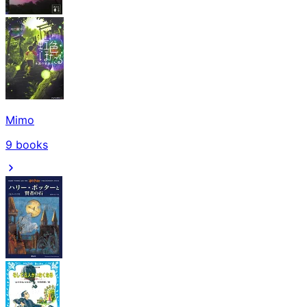
Mimo
9
books