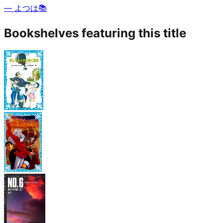
—
よつは📚
Bookshelves featuring this title