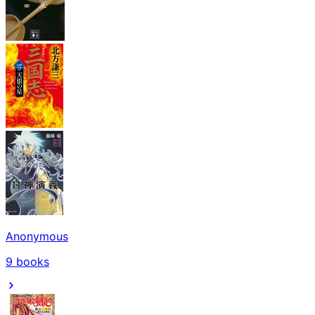
Anonymous
9
books