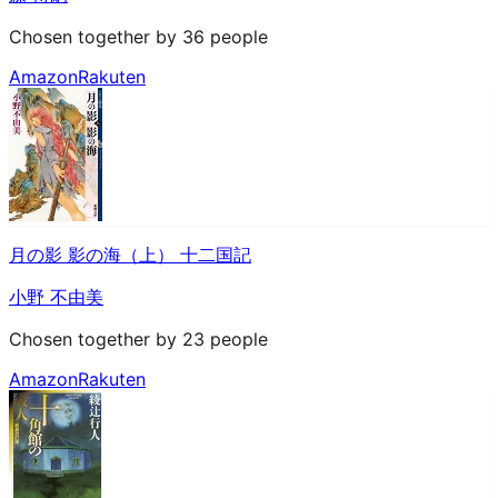
Chosen together by 36 people
Amazon
Rakuten
月の影 影の海（上） 十二国記
小野 不由美
Chosen together by 23 people
Amazon
Rakuten