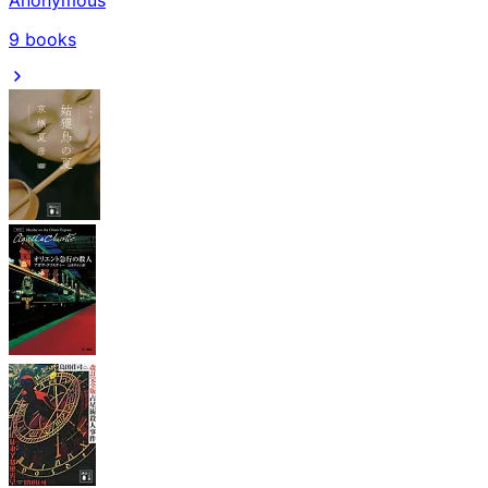
Anonymous
9
books