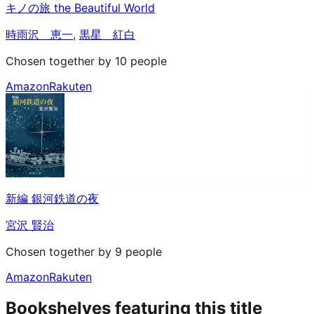
キノの旅 the Beautiful World
時雨沢 恵一
,
黒星 紅白
Chosen together by 10 people
Amazon
Rakuten
新編 銀河鉄道の夜
宮沢 賢治
Chosen together by 9 people
Amazon
Rakuten
Bookshelves featuring this title