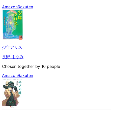
Amazon
Rakuten
少年アリス
長野 まゆみ
Chosen together by 10 people
Amazon
Rakuten