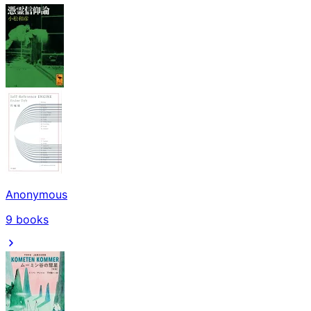
Anonymous
9
books