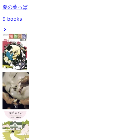
夏の葉っぱ
9
books