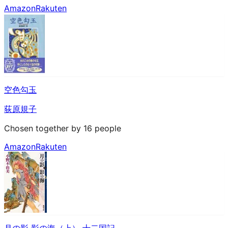
Amazon
Rakuten
空色勾玉
荻原規子
Chosen together by 16 people
Amazon
Rakuten
月の影 影の海（上） 十二国記