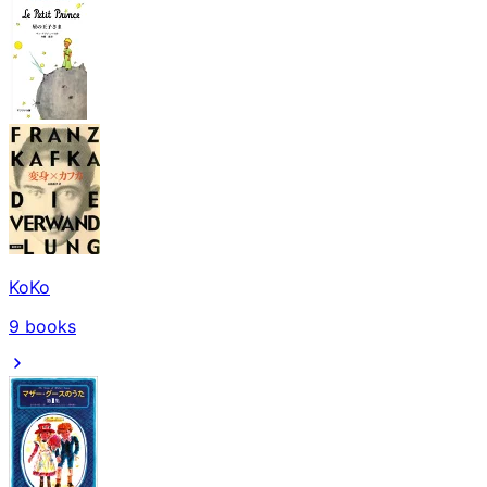
KoKo
9
books