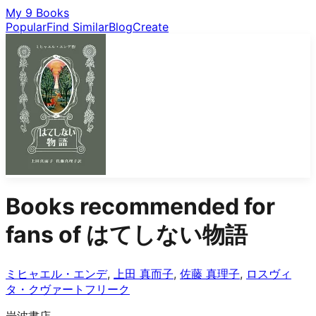
My 9 Books
Popular
Find Similar
Blog
Create
Books recommended for
fans of
はてしない物語
ミヒャエル・エンデ
,
上田 真而子
,
佐藤 真理子
,
ロスヴィ
タ・クヴァートフリーク
岩波書店