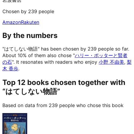
Chosen by 239 people
Amazon
Rakuten
By the numbers
"はてしない物語" has been chosen by 239 people so far.
About 10% of them also chose "
ハリー・ポッターと賢者
の石
".
It resonates with readers who enjoy
小野 不由美
,
梨
木 香歩
.
Top 12 books chosen together with
“はてしない物語”
Based on data from 239 people who chose this book