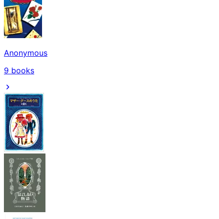
Anonymous
9
books