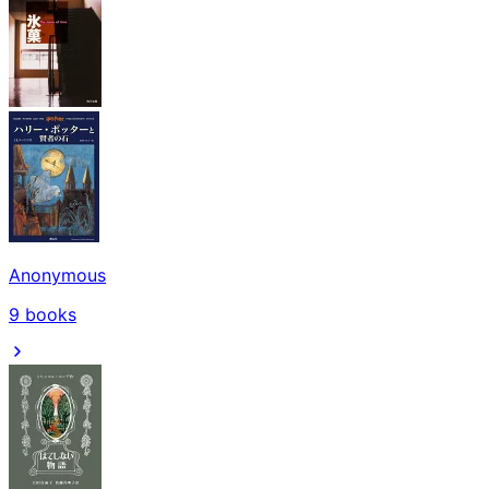
Anonymous
9
books