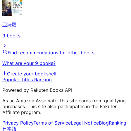
亞綺羅
9
books
Find recommendations for other books
What are your 9 books?
Create your bookshelf
Popular Titles Ranking
Powered by Rakuten Books API
As an Amazon Associate, this site earns from qualifying
purchases. This site also participates in the Rakuten
Affiliate program.
Privacy Policy
Terms of Service
Legal Notice
Blog
Ranking
日本語