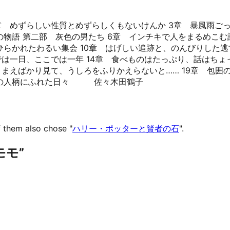
2章 めずらしい性質とめずらしくもないけんか 3章 暴風雨ご
物語 第二部 灰色の男たち 6章 インチキで人をまるめこむ
らかれたわるい集会 10章 はげしい追跡と、のんびりした逃亡
では一日、ここでは一年 14章 食べものはたっぷり、話はちょっ
 まえばかり見て、うしろをふりかえらないと…… 19章 包囲の
ンデの人柄にふれた日々 佐々木田鶴子
 them also chose "
ハリー・ポッターと賢者の石
".
“モモ”