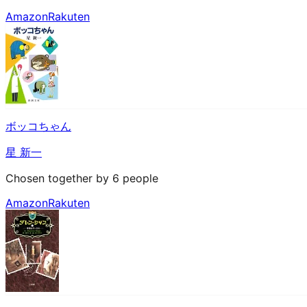
Amazon
Rakuten
ボッコちゃん
星 新一
Chosen together by 6 people
Amazon
Rakuten