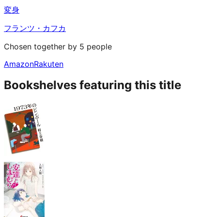
変身
フランツ・カフカ
Chosen together by 5 people
Amazon
Rakuten
Bookshelves featuring this title