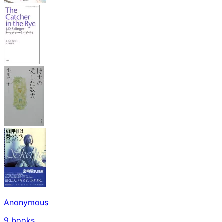
Anonymous
9
books