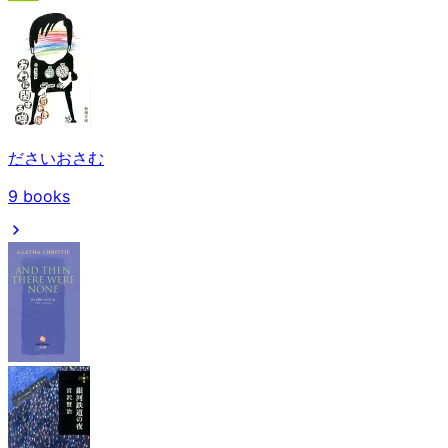
ださいおさむ
9
books