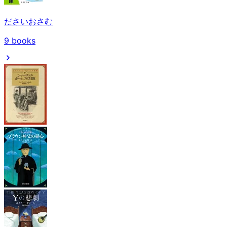
ださいおさむ
9
books