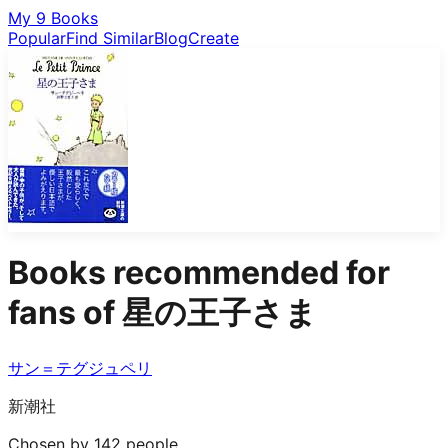
My 9 Books
Popular
Find Similar
Blog
Create
Books recommended for
fans of
星の王子さま
サン＝テグジュペリ
新潮社
Chosen by 142 people