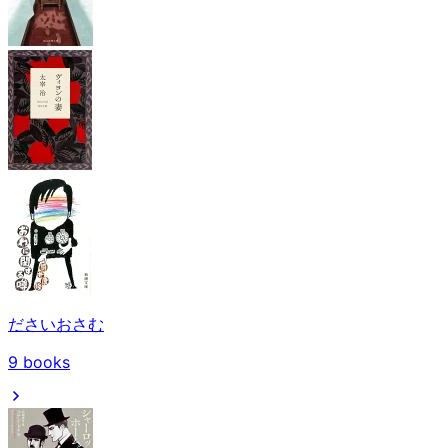
ださいおさむ
9
books