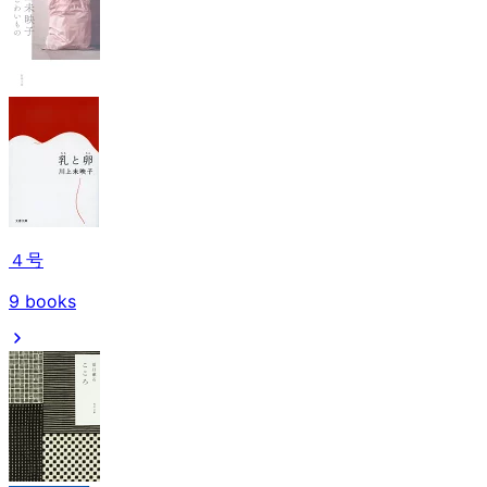
４号
9
books