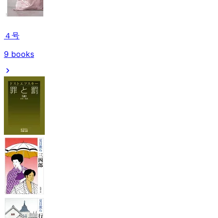
４号
9
books