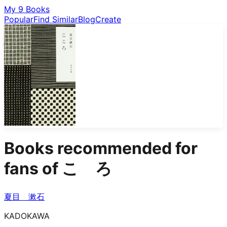
My 9 Books
Popular
Find Similar
Blog
Create
Books recommended for
fans of
こゝろ
夏目 漱石
KADOKAWA