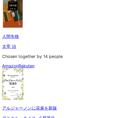
人間失格
太宰 治
Chosen together by 14 people
Amazon
Rakuten
アルジャーノンに花束を新版
ダニエル・キイス
,
小尾芙佐