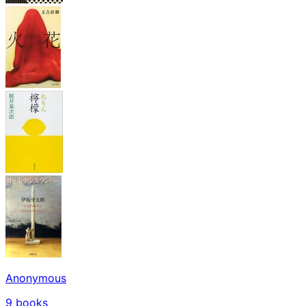
Anonymous
9
books