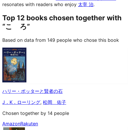
resonates with readers who enjoy
太宰 治
.
Top 12 books chosen together with
“こゝろ”
Based on data from 149 people who chose this book
ハリー・ポッターと賢者の石
J．K．ローリング
,
松岡 佑子
Chosen together by 14 people
Amazon
Rakuten