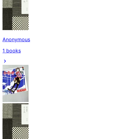
Anonymous
1
books