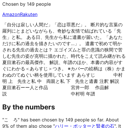
Chosen by 149 people
Amazon
Rakuten
「自分は寂しい人間だ」「恋は罪悪だ」。 断片的な言葉の
羅列にとまどいながらも、奇妙な友情で結ばれている「先
生」と私。 ある日、先生から私に遺書が届いた。「あなた
だけに私の過去を描きたいのです…」。 遺書で初めて明か
される先生の過去とは？ エゴイズムと罪の意識の狭間で苦
しむ先生の姿が克明に描かれた、時代をこえて読み継がれる
夏目漱石の最高傑作。 解説、年譜のほか、本書の内容がす
ぐにわかる＜あらすじ＞つき。 ※カバーの絵柄は（株）かま
わぬのてぬぐい柄を使用しています あらすじ 中村
明 上 先生と私 中 両親と私 下 先生と遺書 注釈 解説
夏目漱石ーー人と作品 宮井一郎 作品解
説 中村明 年譜
By the numbers
"こゝろ" has been chosen by 149 people so far.
About
9% of them also chose "
ハリー・ポッターと賢者の石
".
It