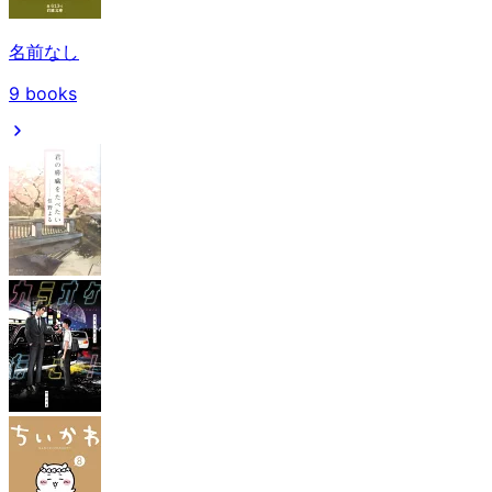
名前なし
9
books