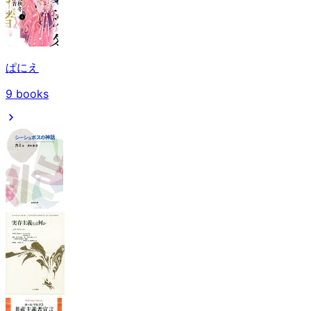
ぱにえ
9
books