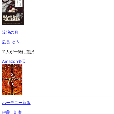
流浪の月
凪良 ゆう
11人が一緒に選択
Amazon
楽天
ハーモニー新版
伊藤 計劃