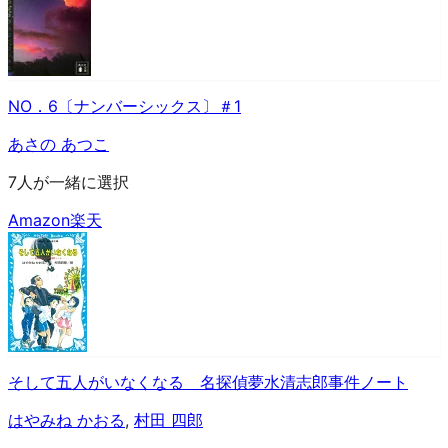
NO．6〔ナンバーシックス〕＃1
あさの あつこ
7人が一緒に選択
Amazon
楽天
そして五人がいなくなる 名探偵夢水清志郎事件ノート
はやみね かおる
,
村田 四郎