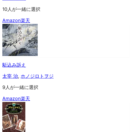
10人が一緒に選択
Amazon
楽天
駈込み訴え
太宰 治
,
ホノジロトヲジ
9人が一緒に選択
Amazon
楽天