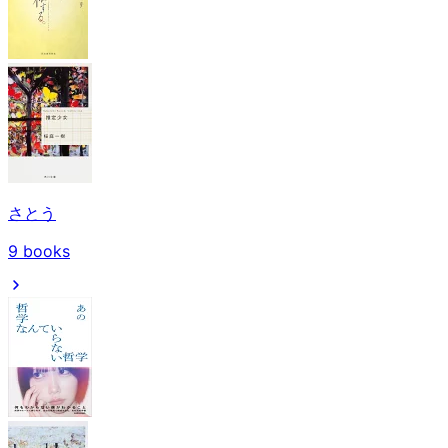
さとう
9
books