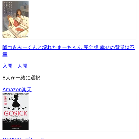
嘘つきみーくんと壊れたまーちゃん 完全版 幸せの背景は不
幸
入間 人間
8人が一緒に選択
Amazon
楽天