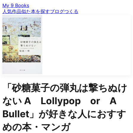
My 9 Books
人気作品
似た本を探す
ブログ
つくる
「
砂糖菓子の弾丸は撃ちぬけ
ない A Lollypop or A
Bullet
」が好きな人におすす
めの本・マンガ