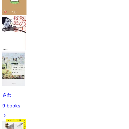
さわ
9
books