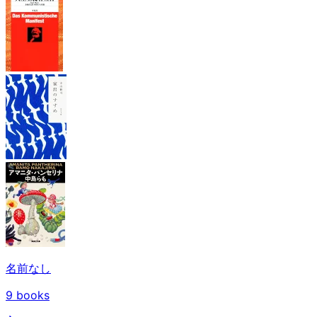
名前なし
9
books