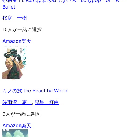
砂糖菓子の弾丸は撃ちぬけない A Lollypop or A
Bullet
桜庭 一樹
10人が一緒に選択
Amazon
楽天
キノの旅 the Beautiful World
時雨沢 恵一
,
黒星 紅白
9人が一緒に選択
Amazon
楽天