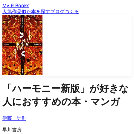
My 9 Books
人気作品
似た本を探す
ブログ
つくる
「
ハーモニー新版
」が好きな
人におすすめの本・マンガ
伊藤 計劃
早川書房