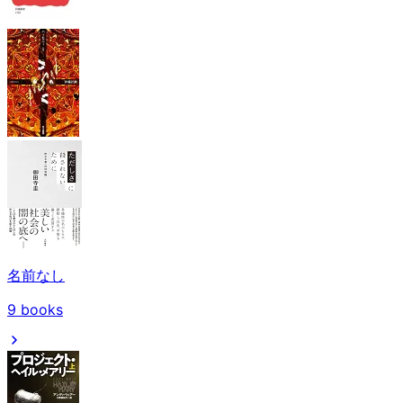
名前なし
9
books