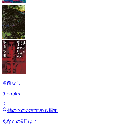
名前なし
9
books
他の本のおすすめも探す
あなたの9冊は？