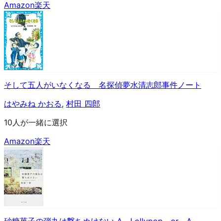
Amazon
楽天
そして五人がいなくなる 名探偵夢水清志郎事件ノート
はやみね かおる
,
村田 四郎
10人が一緒に選択
Amazon
楽天