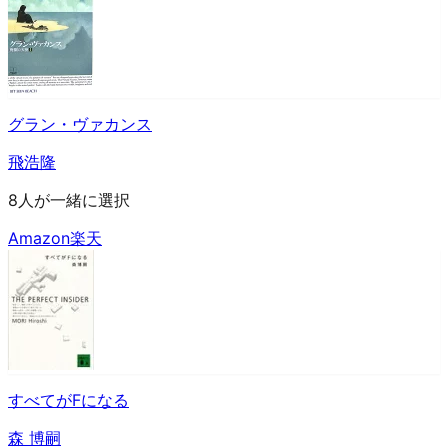
グラン・ヴァカンス
飛浩隆
8人が一緒に選択
Amazon
楽天
すべてがFになる
森 博嗣