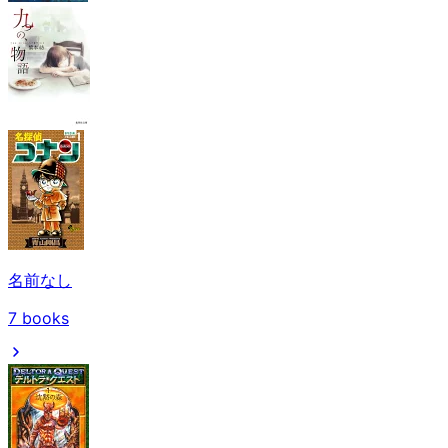
名前なし
7
books