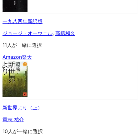
一九八四年新訳版
ジョージ・オーウェル
,
高橋和久
11人が一緒に選択
Amazon
楽天
新世界より（上）
貴志 祐介
10人が一緒に選択