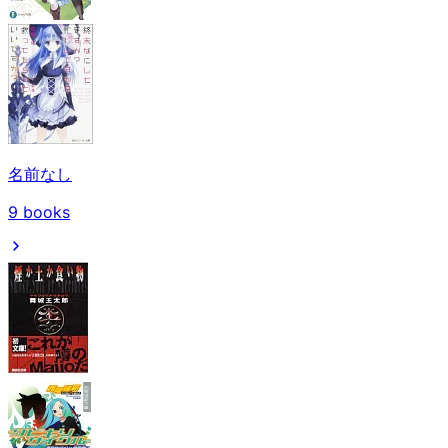
名前なし
9
books