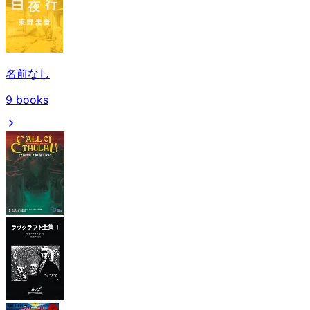
名前なし
9
books