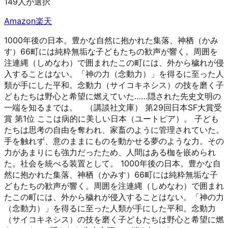
149人が選択
Amazon
楽天
1000年後の日本。豊かな自然に抱かれた集落、神栖（かみ
す）66町には純粋無垢な子どもたちの歓声が響く。周囲を
注連縄（しめなわ）で囲まれたこの町には、外から穢れが侵
入することはない。「神の力（念動力）」を得るに至った人
類が手にした平和。念動力（サイコキネシス）の技を磨く子
どもたちは野心と希望に燃えていた……隠された先史文明の
一端を知るまでは。 （講談社文庫） 第29回日本SF大賞受
賞 第1位 ここは病的に美しい日本（ユートピア）。 子ども
たちは思考の自由を奪われ、家畜のように管理されていた。
手を触れず、意のままにものを動かせる夢のような力。その
力があまりにも強力だったため、人間はある枷を嵌められ
た。社会を統べる装置として。 1000年後の日本。豊かな自
然に抱かれた集落、神栖（かみす）66町には純粋無垢な子
どもたちの歓声が響く。周囲を注連縄（しめなわ）で囲まれ
たこの町には、外から穢れが侵入することはない。「神の力
（念動力）」を得るに至った人類が手にした平和。念動力
（サイコキネシス）の技を磨く子どもたちは野心と希望に燃