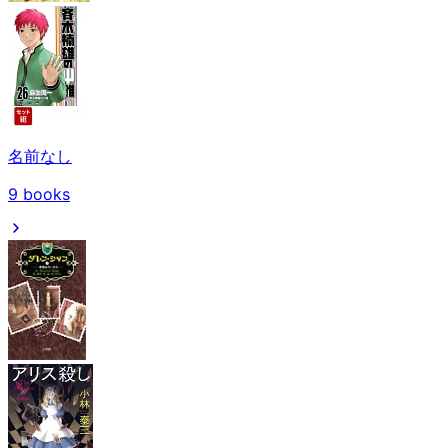
名前なし
9
books