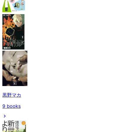
黒野マカ
9
books