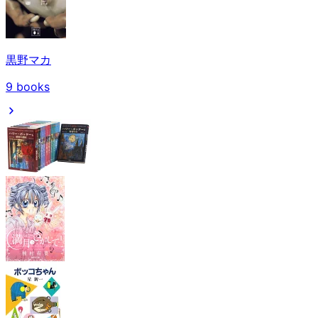
黒野マカ
9
books