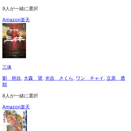
9人が一緒に選択
Amazon
楽天
三体
劉 慈欣
,
大森 望
,
光吉 さくら
,
ワン チャイ
,
立原 透
耶
8人が一緒に選択
Amazon
楽天