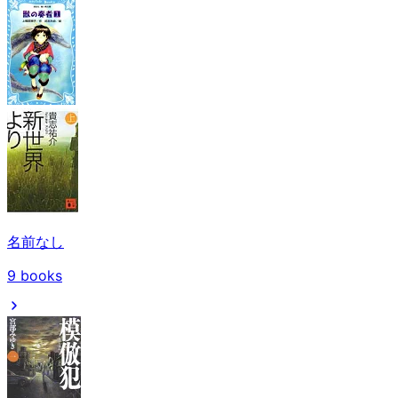
名前なし
9
books