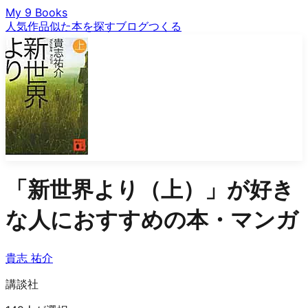
My 9 Books
人気作品
似た本を探す
ブログ
つくる
「
新世界より（上）
」が好き
な人におすすめの本・マンガ
貴志 祐介
講談社