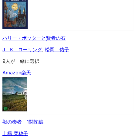
ハリー・ポッターと賢者の石
J．K．ローリング
,
松岡 佑子
9人が一緒に選択
Amazon
楽天
獣の奏者 1闘蛇編
上橋 菜穂子