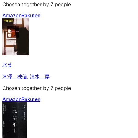
Chosen together by 7 people
Amazon
Rakuten
氷菓
米澤 穂信
,
清水 厚
Chosen together by 7 people
Amazon
Rakuten