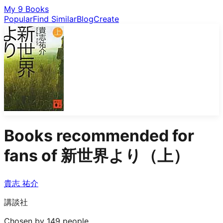
My 9 Books
Popular
Find Similar
Blog
Create
Books recommended for
fans of
新世界より（上）
貴志 祐介
講談社
Chosen by 149 people