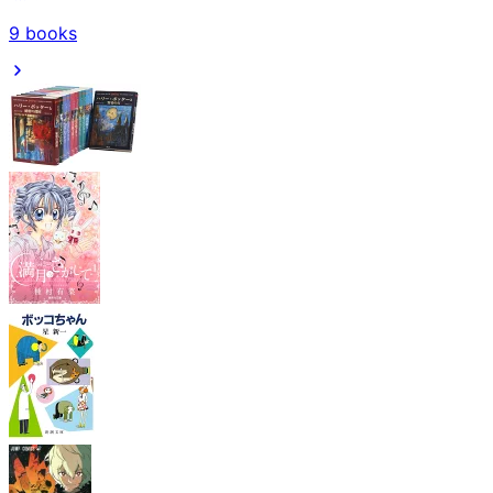
9
books