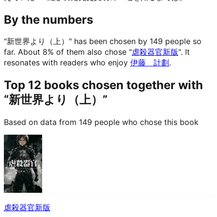
By the numbers
"新世界より（上）" has been chosen by 149 people so
far.
About 8% of them also chose "
虐殺器官新版
".
It
resonates with readers who enjoy
伊藤 計劃
.
Top 12 books chosen together with
“新世界より（上）”
Based on data from 149 people who chose this book
虐殺器官新版