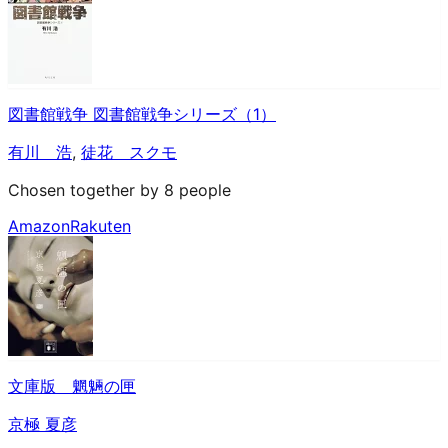
図書館戦争 図書館戦争シリーズ（1）
有川 浩
,
徒花 スクモ
Chosen together by 8 people
Amazon
Rakuten
文庫版 魍魎の匣
京極 夏彦