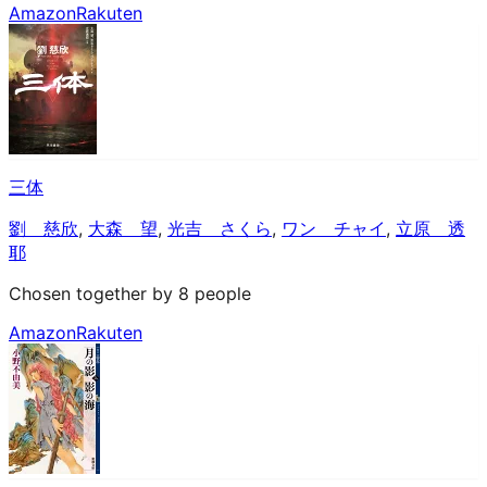
Amazon
Rakuten
三体
劉 慈欣
,
大森 望
,
光吉 さくら
,
ワン チャイ
,
立原 透
耶
Chosen together by 8 people
Amazon
Rakuten