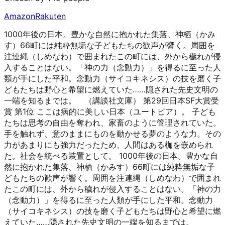
Amazon
Rakuten
1000年後の日本。豊かな自然に抱かれた集落、神栖（かみ
す）66町には純粋無垢な子どもたちの歓声が響く。周囲を
注連縄（しめなわ）で囲まれたこの町には、外から穢れが侵
入することはない。「神の力（念動力）」を得るに至った人
類が手にした平和。念動力（サイコキネシス）の技を磨く子
どもたちは野心と希望に燃えていた……隠された先史文明の
一端を知るまでは。 （講談社文庫） 第29回日本SF大賞受
賞 第1位 ここは病的に美しい日本（ユートピア）。 子ども
たちは思考の自由を奪われ、家畜のように管理されていた。
手を触れず、意のままにものを動かせる夢のような力。その
力があまりにも強力だったため、人間はある枷を嵌められ
た。社会を統べる装置として。 1000年後の日本。豊かな自
然に抱かれた集落、神栖（かみす）66町には純粋無垢な子
どもたちの歓声が響く。周囲を注連縄（しめなわ）で囲まれ
たこの町には、外から穢れが侵入することはない。「神の力
（念動力）」を得るに至った人類が手にした平和。念動力
（サイコキネシス）の技を磨く子どもたちは野心と希望に燃
えていた……隠された先史文明の一端を知るまでは。