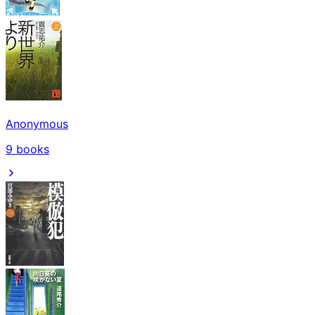
Anonymous
9
books