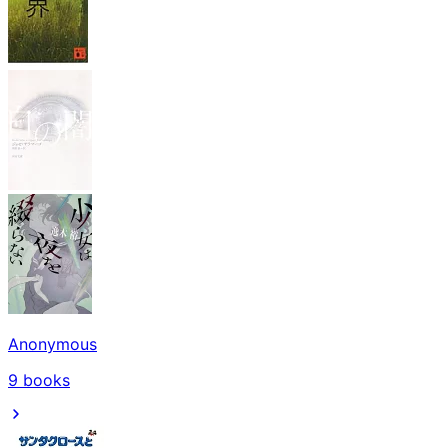
Anonymous
9
books