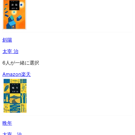
斜陽
太宰 治
6人が一緒に選択
Amazon
楽天
晩年
太宰 治