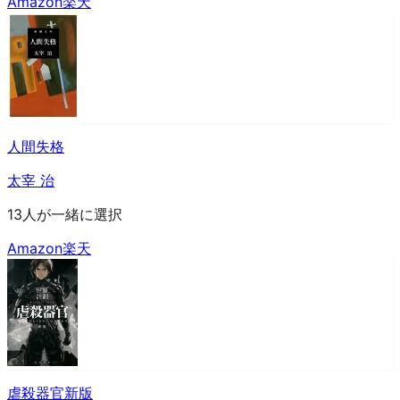
Amazon
楽天
人間失格
太宰 治
13人が一緒に選択
Amazon
楽天
虐殺器官新版