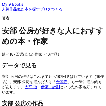
My 9 Books
人気作品
似た本を探す
ブログ
つくる
著者
安部 公房が好きな人におすす
めの本・作家
延べ187回選ばれた作家（16作品）
データで見る
安部 公房の作品はこれまで延べ187回選ばれています（16作
品）。安部 公房を選んだ人は「
金閣寺
」も一緒に選ぶ傾向
があります。
太宰 治
、
伊藤 計劃
といった作家も好まれて
います。
安部 公房の作品