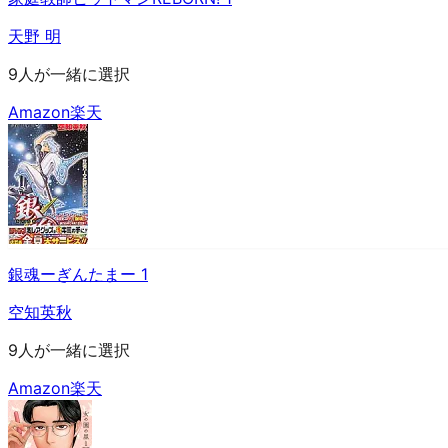
天野 明
9人が一緒に選択
Amazon
楽天
銀魂ーぎんたまー 1
空知英秋
9人が一緒に選択
Amazon
楽天