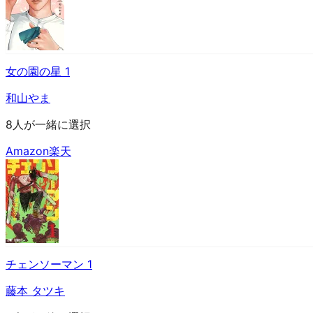
女の園の星 1
和山やま
8人が一緒に選択
Amazon
楽天
チェンソーマン 1
藤本 タツキ