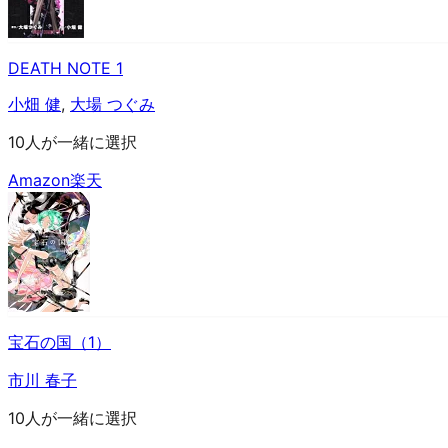
DEATH NOTE 1
小畑 健
,
大場 つぐみ
10人が一緒に選択
Amazon
楽天
宝石の国（1）
市川 春子
10人が一緒に選択