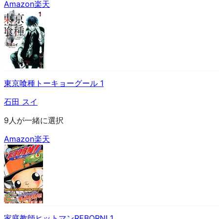
Amazon
楽天
東京喰種トーキョーグール 1
石田 スイ
9人が一緒に選択
Amazon
楽天
家庭教師ヒットマンREBORN! 1