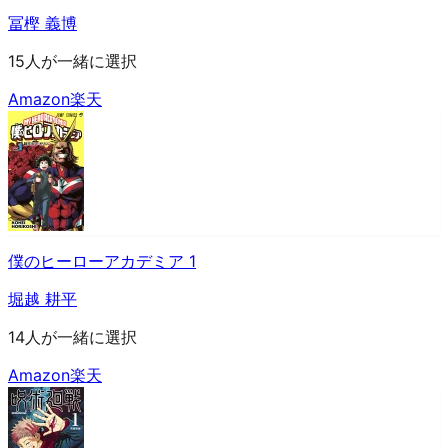
冨樫 義博
15人が一緒に選択
Amazon
楽天
僕のヒーローアカデミア 1
堀越 耕平
14人が一緒に選択
Amazon
楽天