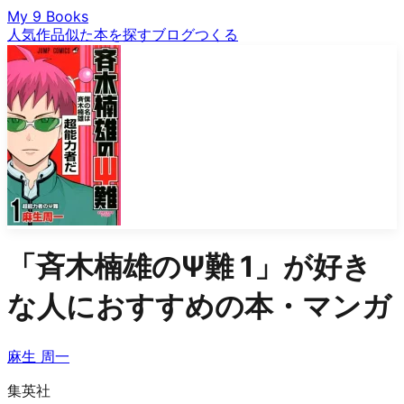
My 9 Books
人気作品
似た本を探す
ブログ
つくる
「
斉木楠雄のΨ難 1
」が好き
な人におすすめの本・マンガ
麻生 周一
集英社