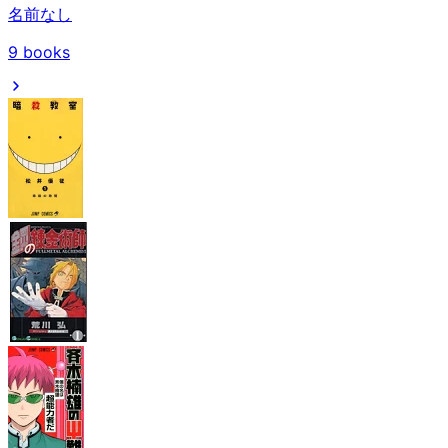
名前なし
9
books