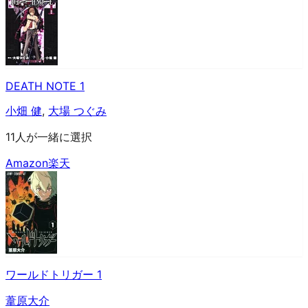
DEATH NOTE 1
小畑 健
,
大場 つぐみ
11人が一緒に選択
Amazon
楽天
ワールドトリガー 1
葦原大介