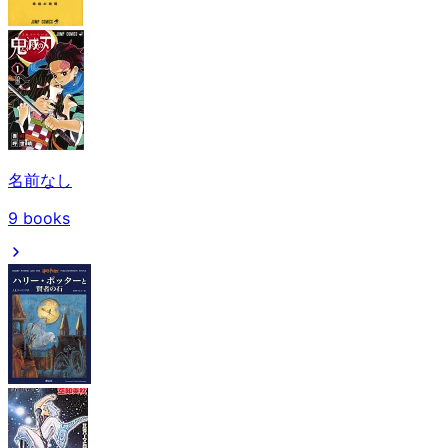
名前なし
9
books