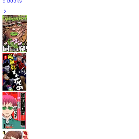
9
books