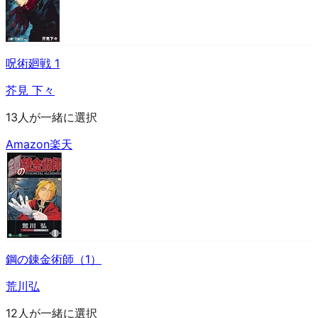
呪術廻戦 1
芥見 下々
13人が一緒に選択
Amazon
楽天
鋼の錬金術師（1）
荒川弘
12人が一緒に選択