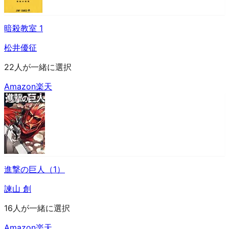
暗殺教室 1
松井優征
22人が一緒に選択
Amazon
楽天
進撃の巨人（1）
諫山 創
16人が一緒に選択
Amazon
楽天