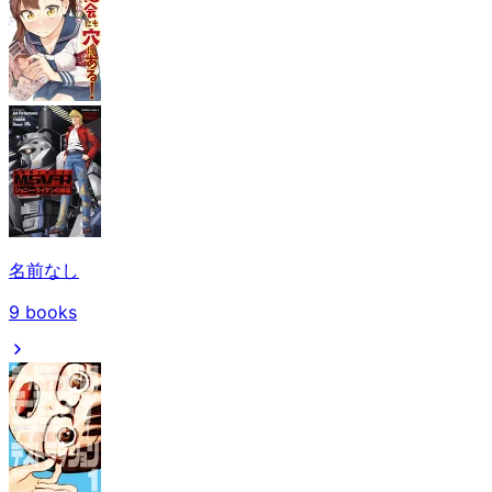
名前なし
9
books