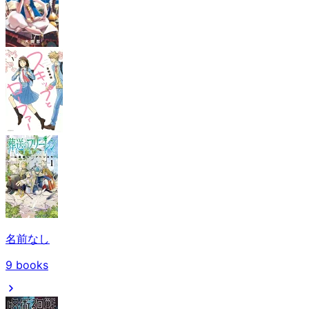
名前なし
9
books