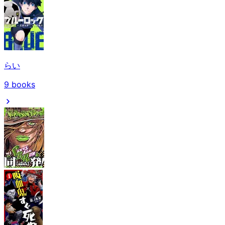
らい
9
books