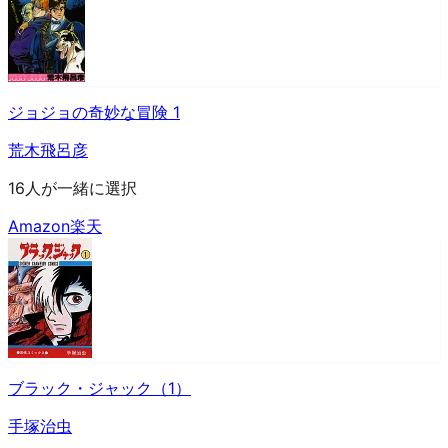
ジョジョの奇妙な冒険 1
荒木飛呂彦
16人が一緒に選択
Amazon
楽天
ブラック・ジャック（1）
手塚治虫