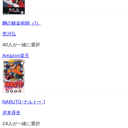
鋼の錬金術師（1）
荒川弘
40人が一緒に選択
Amazon
楽天
NARUTO-ナルトー 1
岸本斉史
24人が一緒に選択