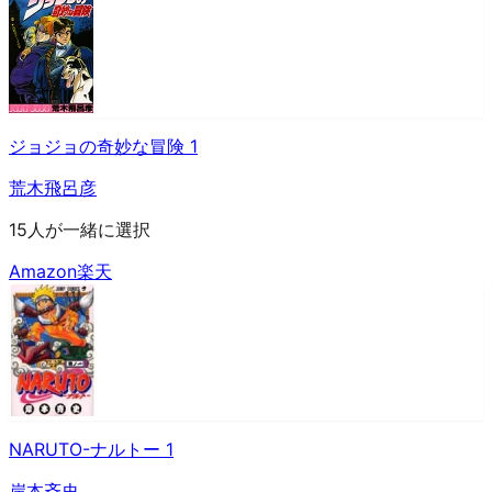
ジョジョの奇妙な冒険 1
荒木飛呂彦
15人が一緒に選択
Amazon
楽天
NARUTO-ナルトー 1
岸本斉史