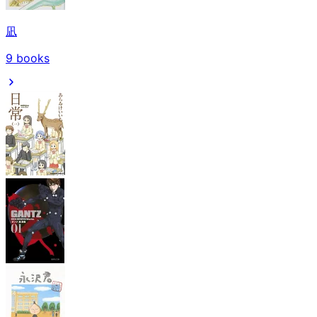
凪
9
books