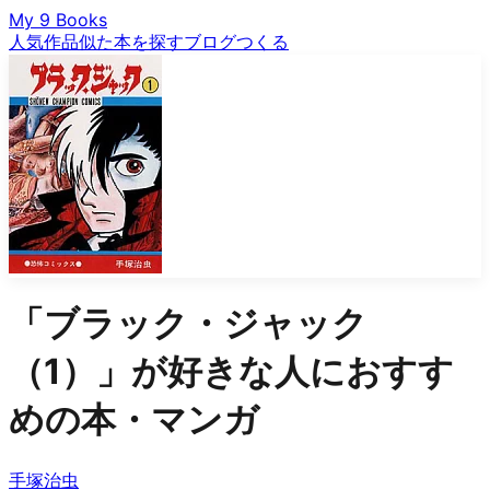
My 9 Books
人気作品
似た本を探す
ブログ
つくる
「
ブラック・ジャック
（1）
」が好きな人におすす
めの本・マンガ
手塚治虫