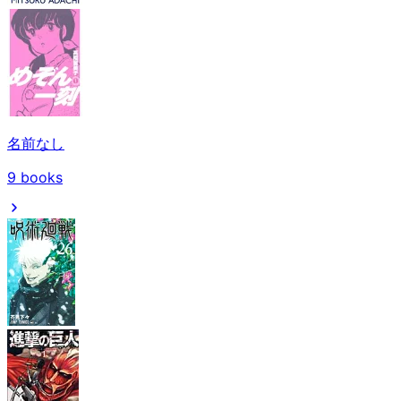
名前なし
9
books