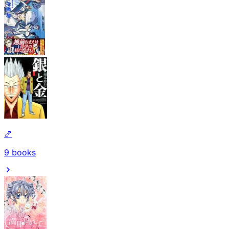
🍤
9
books