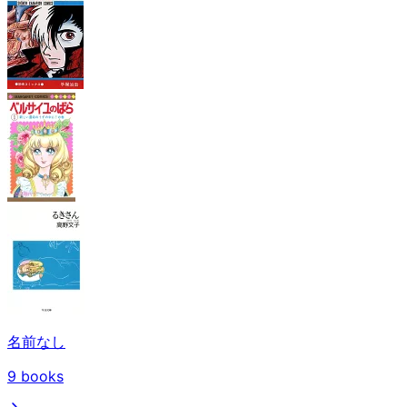
名前なし
9
books