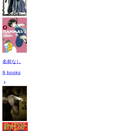
名前なし
9
books