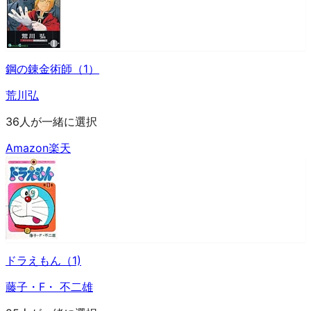
鋼の錬金術師（1）
荒川弘
36人が一緒に選択
Amazon
楽天
ドラえもん（1)
藤子・F・ 不二雄