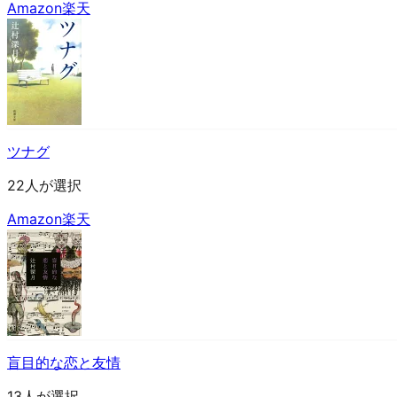
Amazon
楽天
ツナグ
22人が選択
Amazon
楽天
盲目的な恋と友情
13人が選択