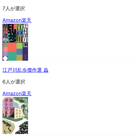
7人が選択
Amazon
楽天
江戸川乱歩傑作選 蟲
6人が選択
Amazon
楽天