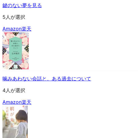
鍵のない夢を見る
5人が選択
Amazon
楽天
噛みあわない会話と、ある過去について
4人が選択
Amazon
楽天