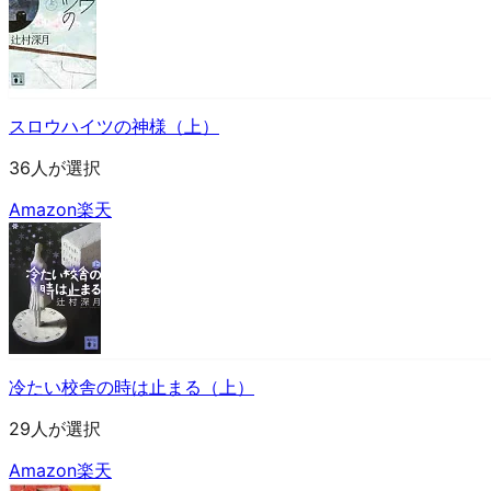
スロウハイツの神様（上）
36人が選択
Amazon
楽天
冷たい校舎の時は止まる（上）
29人が選択
Amazon
楽天