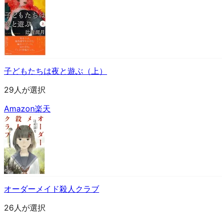
子どもたちは夜と遊ぶ（上）
29人が選択
Amazon
楽天
オーダーメイド殺人クラブ
26人が選択