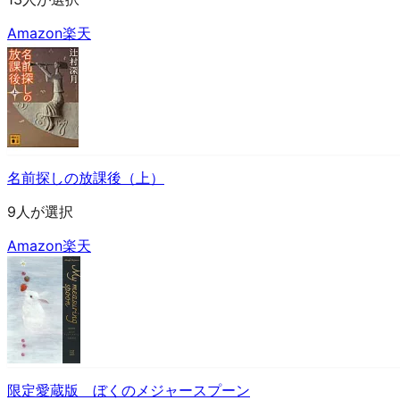
Amazon
楽天
名前探しの放課後（上）
9人が選択
Amazon
楽天
限定愛蔵版 ぼくのメジャースプーン