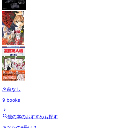
名前なし
9
books
他の本のおすすめも探す
あなたの9冊は？