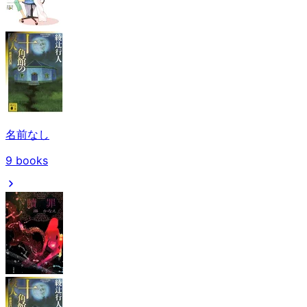
名前なし
9
books