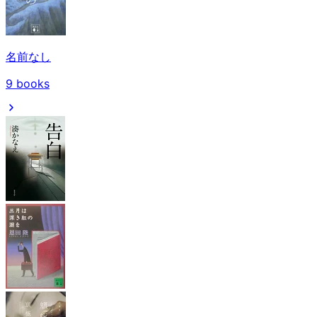
名前なし
9
books