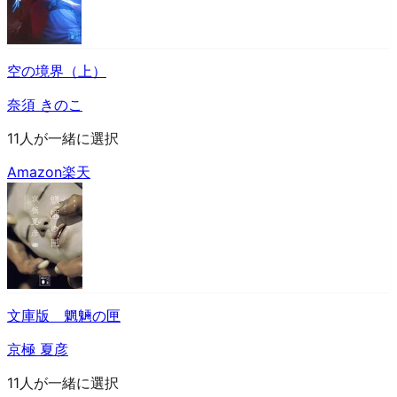
空の境界（上）
奈須 きのこ
11人が一緒に選択
Amazon
楽天
文庫版 魍魎の匣
京極 夏彦
11人が一緒に選択