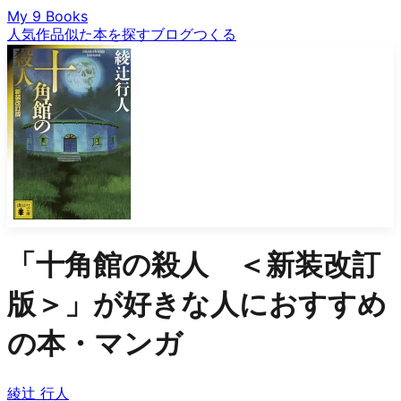
My 9 Books
人気作品
似た本を探す
ブログ
つくる
「
十角館の殺人 ＜新装改訂
版＞
」が好きな人におすすめ
の本・マンガ
綾辻 行人