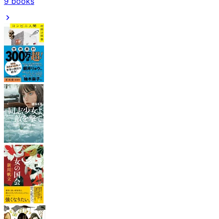
9
books