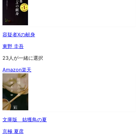
容疑者Xの献身
東野 圭吾
23人が一緒に選択
Amazon
楽天
文庫版 姑獲鳥の夏
京極 夏彦