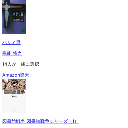
ハサミ男
殊能 将之
14人が一緒に選択
Amazon
楽天
図書館戦争 図書館戦争シリーズ（1）