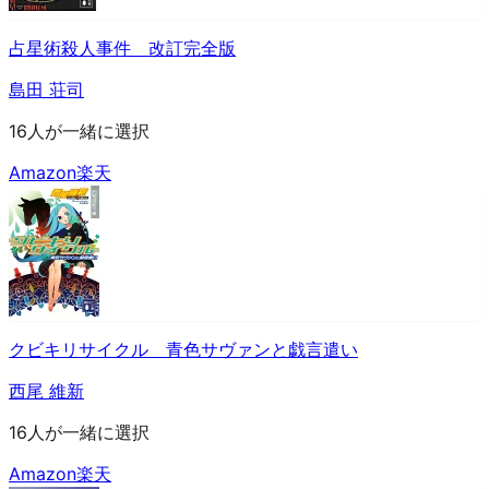
占星術殺人事件 改訂完全版
島田 荘司
16人が一緒に選択
Amazon
楽天
クビキリサイクル 青色サヴァンと戯言遣い
西尾 維新
16人が一緒に選択
Amazon
楽天