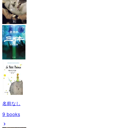
名前なし
9
books