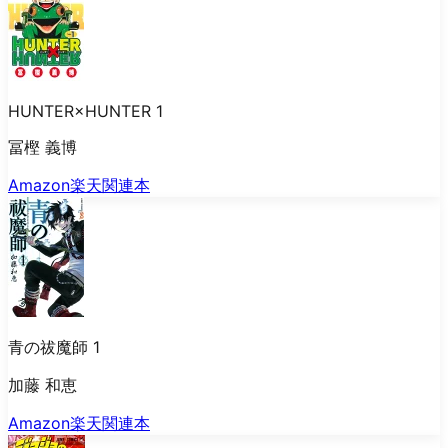
HUNTER×HUNTER 1
冨樫 義博
Amazon
楽天
関連本
青の祓魔師 1
加藤 和恵
Amazon
楽天
関連本