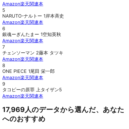
Amazon
楽天
関連本
5
NARUTO-ナルトー 1
岸本斉史
Amazon
楽天
関連本
6
銀魂ーぎんたまー 1
空知英秋
Amazon
楽天
関連本
7
チェンソーマン 2
藤本 タツキ
Amazon
楽天
関連本
8
ONE PIECE 1
尾田 栄一郎
Amazon
楽天
関連本
9
タコピーの原罪 上
タイザン5
Amazon
楽天
関連本
17,969人のデータから選んだ、あなた
へのおすすめ