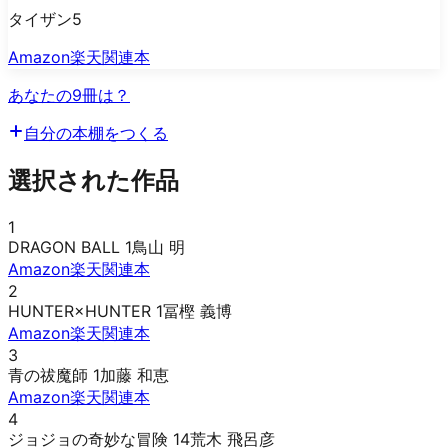
タイザン5
Amazon
楽天
関連本
あなたの9冊は？
自分の本棚をつくる
選択された作品
1
DRAGON BALL 1
鳥山 明
Amazon
楽天
関連本
2
HUNTER×HUNTER 1
冨樫 義博
Amazon
楽天
関連本
3
青の祓魔師 1
加藤 和恵
Amazon
楽天
関連本
4
ジョジョの奇妙な冒険 14
荒木 飛呂彦