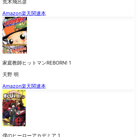
荒木飛呂彦
Amazon
楽天
関連本
家庭教師ヒットマンREBORN! 1
天野 明
Amazon
楽天
関連本
僕のヒーローアカデミア 1