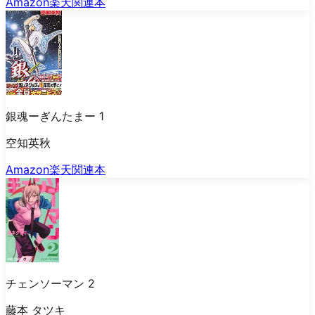
Amazon
楽天
関連本
銀魂ーぎんたまー 1
空知英秋
Amazon
楽天
関連本
チェンソーマン 2
藤本 タツキ