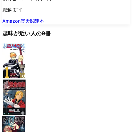
堀越 耕平
Amazon
楽天
関連本
趣味が近い人の9冊