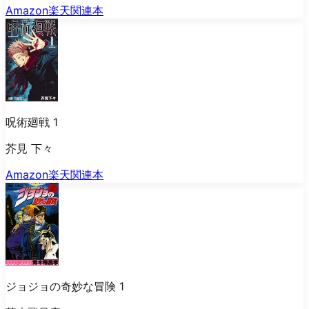
Amazon
楽天
関連本
呪術廻戦 1
芥見 下々
Amazon
楽天
関連本
ジョジョの奇妙な冒険 1