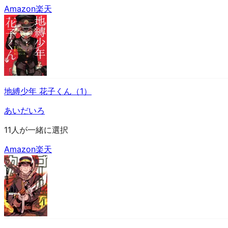
Amazon
楽天
地縛少年 花子くん（1）
あいだいろ
11人が一緒に選択
Amazon
楽天