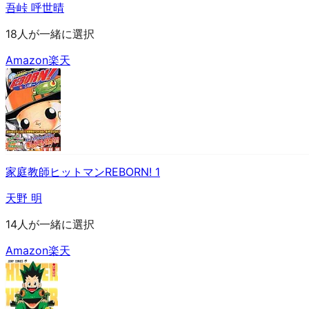
吾峠 呼世晴
18人が一緒に選択
Amazon
楽天
家庭教師ヒットマンREBORN! 1
天野 明
14人が一緒に選択
Amazon
楽天