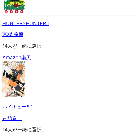
HUNTER×HUNTER 1
冨樫 義博
14人が一緒に選択
Amazon
楽天
ハイキュー!! 1
古舘春一
14人が一緒に選択