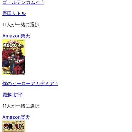
ゴールデンカムイ 1
野田サトル
11人が一緒に選択
Amazon
楽天
僕のヒーローアカデミア 1
堀越 耕平
11人が一緒に選択
Amazon
楽天