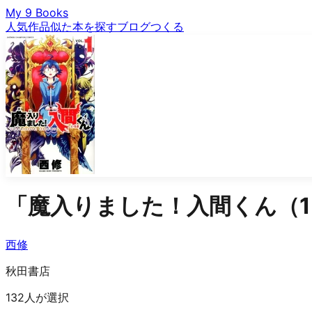
My 9 Books
人気作品
似た本を探す
ブログ
つくる
「
魔入りました！入間くん（1
西修
秋田書店
132人が選択