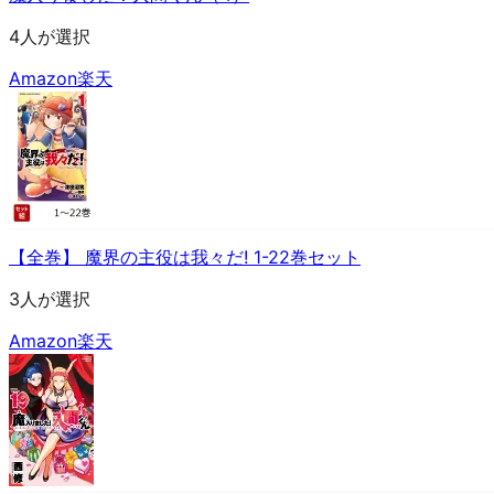
4人が選択
Amazon
楽天
【全巻】 魔界の主役は我々だ! 1-22巻セット
3人が選択
Amazon
楽天