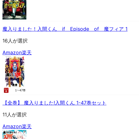
魔入りました！入間くん if Episode of 魔フィア 1
16人が選択
Amazon
楽天
【全巻】 魔入りました!入間くん 1-47巻セット
11人が選択
Amazon
楽天