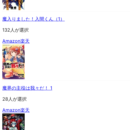
魔入りました！入間くん（1）
132人が選択
Amazon
楽天
魔界の主役は我々だ！ 1
28人が選択
Amazon
楽天