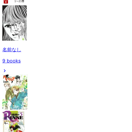
名前なし
9
books