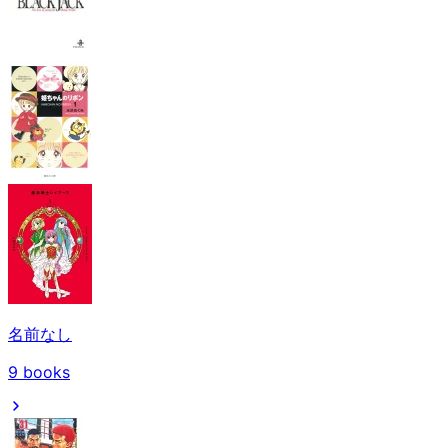
名前なし
9
books