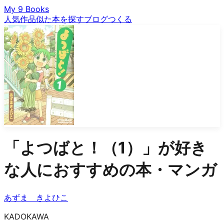
My 9 Books
人気作品
似た本を探す
ブログ
つくる
「
よつばと！（1）
」が好き
な人におすすめの本・マンガ
あずま きよひこ
KADOKAWA