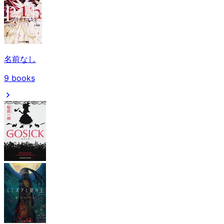
名前なし
9
books