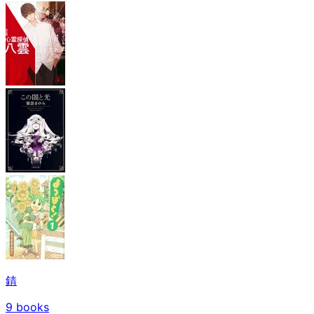
錆
9
books