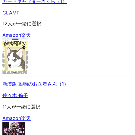
カードキャプターさくら（1）
CLAMP
12人が一緒に選択
Amazon
楽天
新装版 動物のお医者さん（1）
佐々木 倫子
11人が一緒に選択
Amazon
楽天