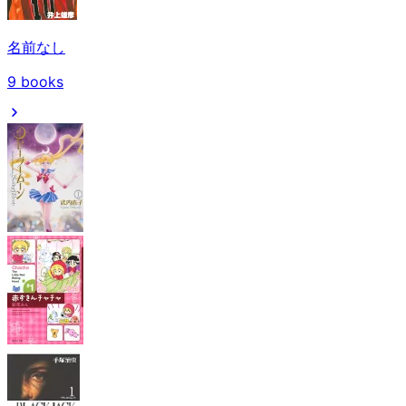
名前なし
9
books