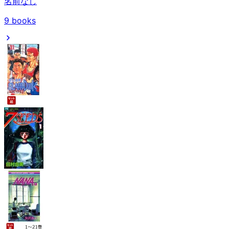
名前なし
9
books