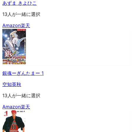
あずま きよひこ
13人が一緒に選択
Amazon
楽天
銀魂ーぎんたまー 1
空知英秋
13人が一緒に選択
Amazon
楽天