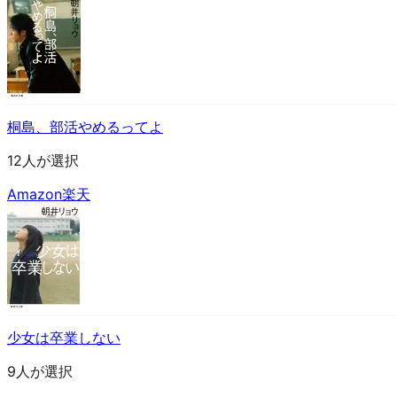
桐島、部活やめるってよ
12人が選択
Amazon
楽天
少女は卒業しない
9人が選択