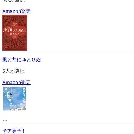
Amazon
楽天
風と共にゆとりぬ
5人が選択
Amazon
楽天
チア男子!!