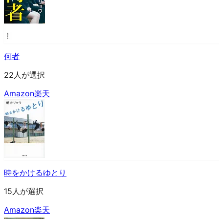
何者
22人が選択
Amazon
楽天
時をかけるゆとり
15人が選択
Amazon
楽天