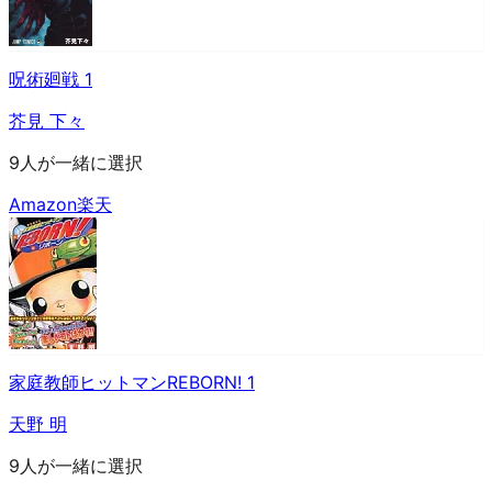
呪術廻戦 1
芥見 下々
9人が一緒に選択
Amazon
楽天
家庭教師ヒットマンREBORN! 1
天野 明
9人が一緒に選択