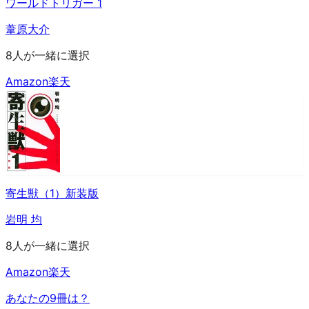
ワールドトリガー 1
葦原大介
8人が一緒に選択
Amazon
楽天
寄生獣（1）新装版
岩明 均
8人が一緒に選択
Amazon
楽天
あなたの9冊は？