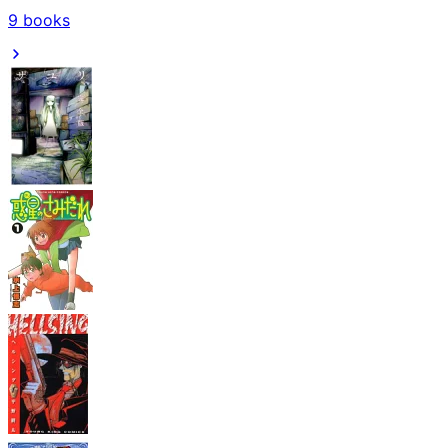
9
books