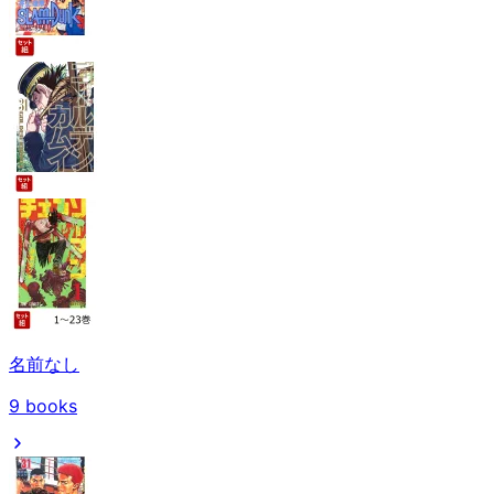
名前なし
9
books