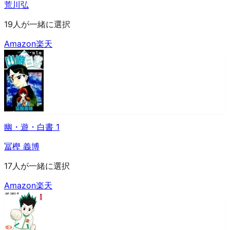
荒川弘
19人が一緒に選択
Amazon
楽天
幽・遊・白書 1
冨樫 義博
17人が一緒に選択
Amazon
楽天