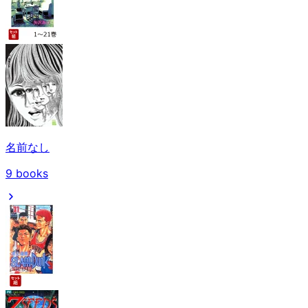
名前なし
9
books