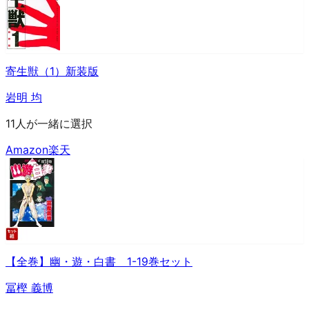
寄生獣（1）新装版
岩明 均
11人が一緒に選択
Amazon
楽天
【全巻】幽・遊・白書 1-19巻セット
冨樫 義博