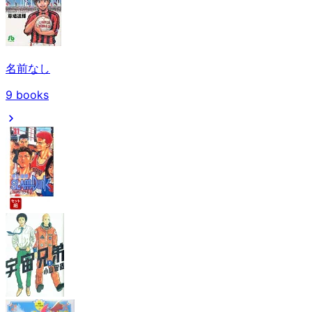
名前なし
9
books