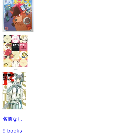
名前なし
9
books