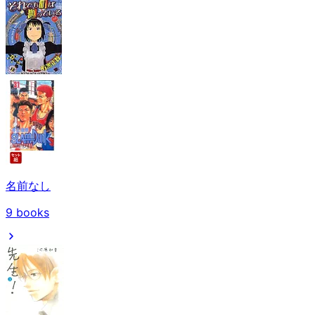
名前なし
9
books