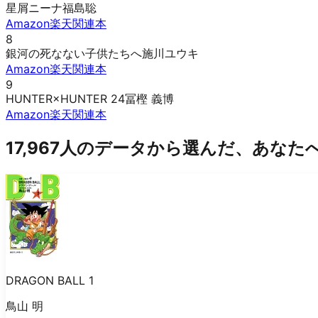
星屑ニーナ
福島聡
Amazon
楽天
関連本
8
銀河の死なない子供たちへ
施川ユウキ
Amazon
楽天
関連本
9
HUNTER×HUNTER 24
冨樫 義博
Amazon
楽天
関連本
17,967人のデータから選んだ、あなた
DRAGON BALL 1
鳥山 明