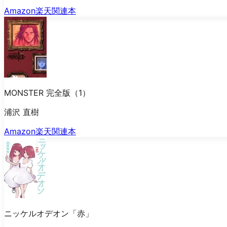
Amazon
楽天
関連本
MONSTER 完全版（1）
浦沢 直樹
Amazon
楽天
関連本
ニッケルオデオン「赤」