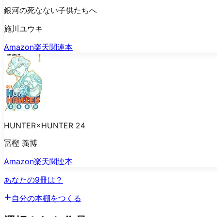
銀河の死なない子供たちへ
施川ユウキ
Amazon
楽天
関連本
HUNTER×HUNTER 24
冨樫 義博
Amazon
楽天
関連本
あなたの9冊は？
自分の本棚をつくる