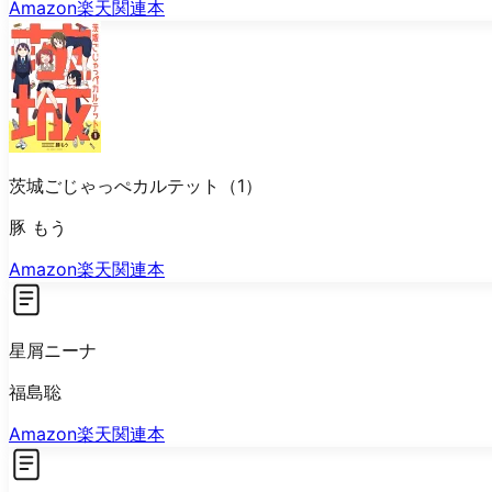
Amazon
楽天
関連本
茨城ごじゃっぺカルテット（1）
豚 もう
Amazon
楽天
関連本
星屑ニーナ
福島聡
Amazon
楽天
関連本