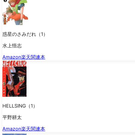
惑星のさみだれ（1）
水上悟志
Amazon
楽天
関連本
HELLSING（1）
平野耕太
Amazon
楽天
関連本