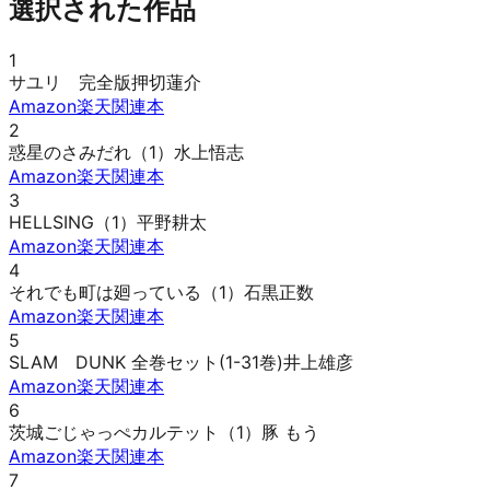
選択された作品
1
サユリ 完全版
押切蓮介
Amazon
楽天
関連本
2
惑星のさみだれ（1）
水上悟志
Amazon
楽天
関連本
3
HELLSING（1）
平野耕太
Amazon
楽天
関連本
4
それでも町は廻っている（1）
石黒正数
Amazon
楽天
関連本
5
SLAM DUNK 全巻セット(1-31巻)
井上雄彦
Amazon
楽天
関連本
6
茨城ごじゃっぺカルテット（1）
豚 もう
Amazon
楽天
関連本
7