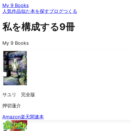
My 9 Books
人気作品
似た本を探す
ブログ
つくる
私を構成する9冊
My 9 Books
サユリ 完全版
押切蓮介
Amazon
楽天
関連本