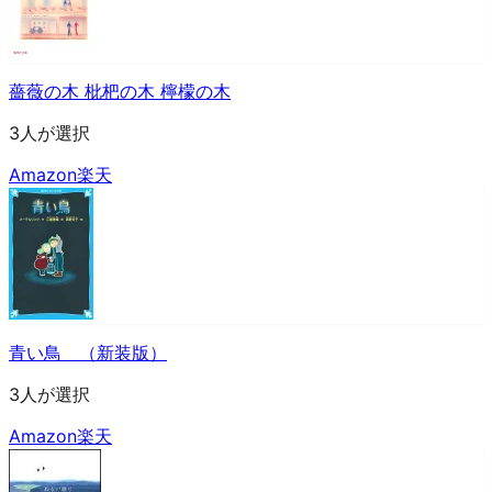
薔薇の木 枇杷の木 檸檬の木
3人が選択
Amazon
楽天
青い鳥 （新装版）
3人が選択
Amazon
楽天