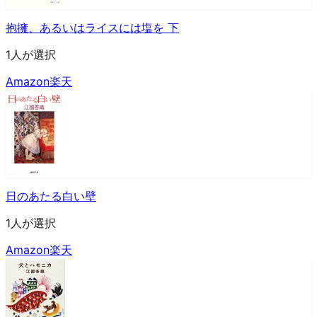
抱擁、あるいはライスには塩を 下
1人が選択
Amazon
楽天
日のあたる白い壁
1人が選択
Amazon
楽天