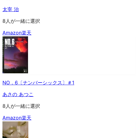
太宰 治
8人が一緒に選択
Amazon
楽天
NO．6〔ナンバーシックス〕＃1
あさの あつこ
8人が一緒に選択
Amazon
楽天