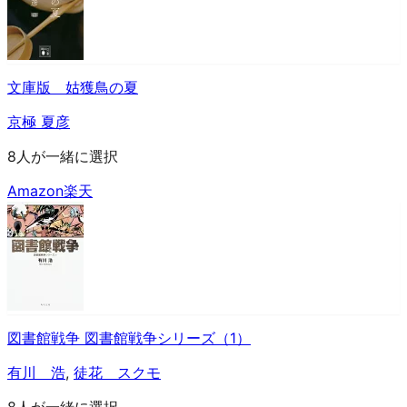
文庫版 姑獲鳥の夏
京極 夏彦
8人が一緒に選択
Amazon
楽天
図書館戦争 図書館戦争シリーズ（1）
有川 浩
,
徒花 スクモ