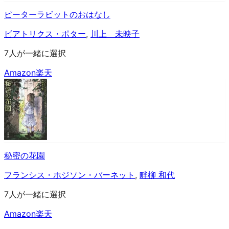
ピーターラビットのおはなし
ビアトリクス・ポター
,
川上 未映子
7人が一緒に選択
Amazon
楽天
秘密の花園
フランシス・ホジソン・バーネット
,
畔柳 和代
7人が一緒に選択
Amazon
楽天