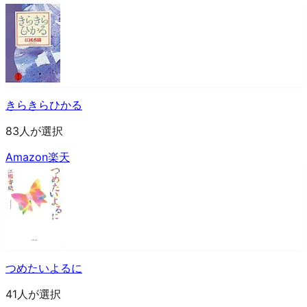
きらきらひかる
83人が選択
Amazon
楽天
つめたいよるに
41人が選択