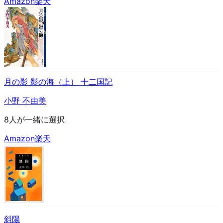
Amazon
楽天
月の影 影の海（上） 十二国記
小野 不由美
8人が一緒に選択
Amazon
楽天
斜陽