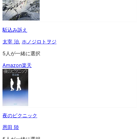
駈込み訴え
太宰 治
,
ホノジロトヲジ
5人が一緒に選択
Amazon
楽天
夜のピクニック
恩田 陸