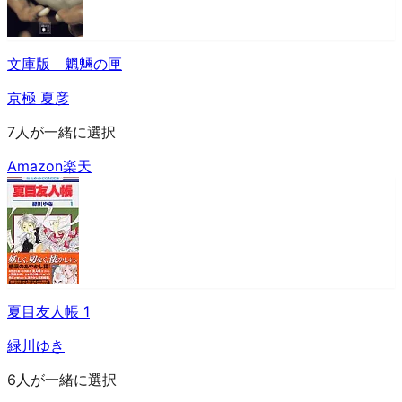
文庫版 魍魎の匣
京極 夏彦
7人が一緒に選択
Amazon
楽天
夏目友人帳 1
緑川ゆき
6人が一緒に選択