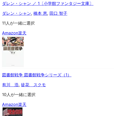
ダレン・シャン ／ 1〔小学館ファンタジー文庫〕
ダレン・シャン
,
橋本 恵
,
田口 智子
11人が一緒に選択
Amazon
楽天
図書館戦争 図書館戦争シリーズ（1）
有川 浩
,
徒花 スクモ
10人が一緒に選択
Amazon
楽天