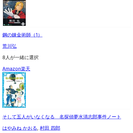
鋼の錬金術師（1）
荒川弘
8人が一緒に選択
Amazon
楽天
そして五人がいなくなる 名探偵夢水清志郎事件ノート
はやみね かおる
,
村田 四郎