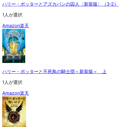
ハリー・ポッターとアズカバンの囚人〈新装版〉（3-2）
1人が選択
Amazon
楽天
ハリー・ポッターと不死鳥の騎士団＜新装版＞ 上
1人が選択
Amazon
楽天