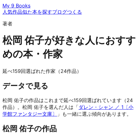
My 9 Books
人気作品
似た本を探す
ブログ
つくる
著者
松岡 佑子が好きな人におすす
めの本・作家
延べ159回選ばれた作家（24作品）
データで見る
松岡 佑子の作品はこれまで延べ159回選ばれています（24
作品）。松岡 佑子を選んだ人は「
ダレン・シャン ／ 1〔小
学館ファンタジー文庫〕
」も一緒に選ぶ傾向があります。
松岡 佑子の作品