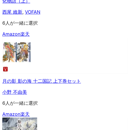
化物語（上）
西尾 維新
,
VOFAN
6人が一緒に選択
Amazon
楽天
月の影 影の海 十二国記 上下巻セット
小野 不由美
6人が一緒に選択
Amazon
楽天