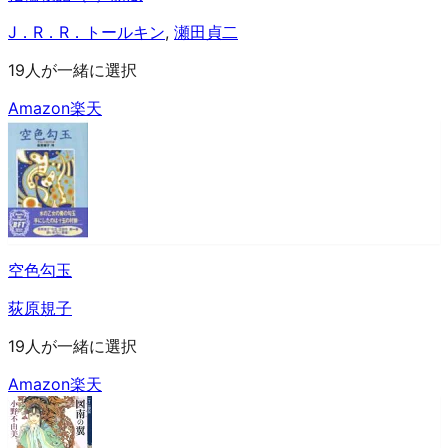
J．R．R．トールキン
,
瀬田貞二
19人が一緒に選択
Amazon
楽天
空色勾玉
荻原規子
19人が一緒に選択
Amazon
楽天