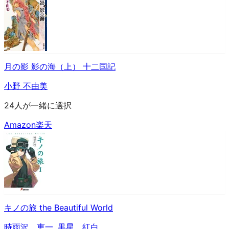
月の影 影の海（上） 十二国記
小野 不由美
24人が一緒に選択
Amazon
楽天
キノの旅 the Beautiful World
時雨沢 恵一
,
黒星 紅白