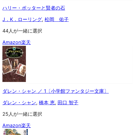
ハリー・ポッターと賢者の石
J．K．ローリング
,
松岡 佑子
44人が一緒に選択
Amazon
楽天
ダレン・シャン ／ 1〔小学館ファンタジー文庫〕
ダレン・シャン
,
橋本 恵
,
田口 智子
25人が一緒に選択
Amazon
楽天