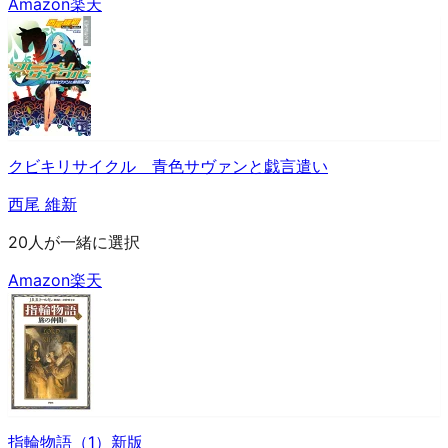
Amazon
楽天
クビキリサイクル 青色サヴァンと戯言遣い
西尾 維新
20人が一緒に選択
Amazon
楽天
指輪物語（1）新版