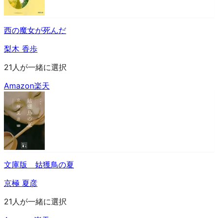
西の魔女が死んだ
梨木 香歩
21人が一緒に選択
Amazon
楽天
文庫版 姑獲鳥の夏
京極 夏彦
21人が一緒に選択