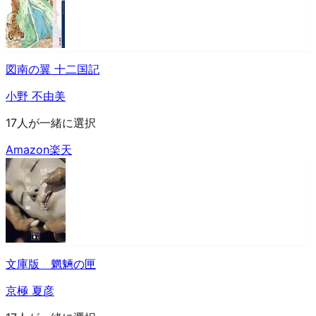
図南の翼 十二国記
小野 不由美
17人が一緒に選択
Amazon
楽天
文庫版 魍魎の匣
京極 夏彦