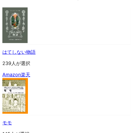
はてしない物語
239人が選択
Amazon
楽天
モモ