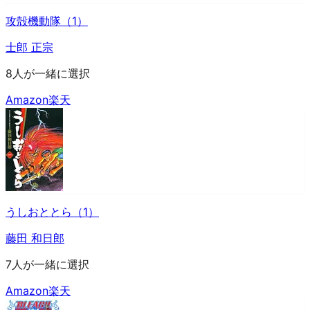
攻殻機動隊（1）
士郎 正宗
8人が一緒に選択
Amazon
楽天
うしおととら（1）
藤田 和日郎
7人が一緒に選択
Amazon
楽天