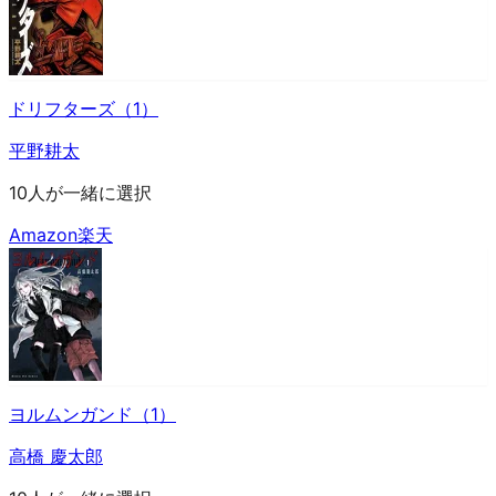
ドリフターズ（1）
平野耕太
10人が一緒に選択
Amazon
楽天
ヨルムンガンド（1）
高橋 慶太郎