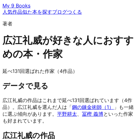
My 9 Books
人気作品
似た本を探す
ブログ
つくる
著者
広江礼威が好きな人におすす
めの本・作家
延べ131回選ばれた作家（4作品）
データで見る
広江礼威の作品はこれまで延べ131回選ばれています（4作
品）。広江礼威を選んだ人は「
鋼の錬金術師（1）
」も一緒
に選ぶ傾向があります。
平野耕太
、
冨樫 義博
といった作家
も好まれています。
広江礼威の作品